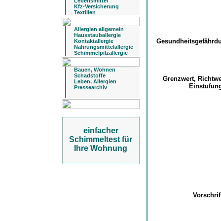
Lebensmittel
Kfz-Versicherung
Textilien
Allergien allgemein
Hausstauballergie
Gesundheitsgefähr
Kontaktallergie
Nahrungsmittelallergie
Schimmelpilzallergie
Bauen, Wohnen
Schadstoffe
Grenzwert, Richtw
Leben, Allergien
Einstufu
Pressearchiv
einfacher
Schimmeltest für
Ihre Wohnung
Vorschri