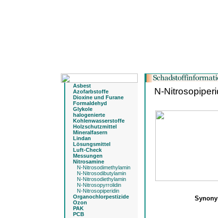
Asbest
N-Nitrosopiperi
Azofarbstoffe
Dioxine und Furane
Formaldehyd
Glykole
halogenierte
Kohlenwasserstoffe
Holzschutzmittel
Mineralfasern
Lindan
Lösungsmittel
Luft-Check
Messungen
Nitrosamine
N-Nitrosodimethylamin
N-Nitrosodibutylamin
N-Nitrosodiethylamin
N-Nitrosopyrrolidin
N-Nitrosopiperidin
Organochlorpestizide
Synon
Ozon
PAK
PCB