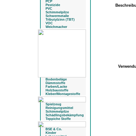
PCP
Pestizide
Beschreib
PVC
Schimmelpilze
Schwermetalle
Tributylzinn (TBT)
VOC
Weichmacher
Verwend
Bodenbeläge
Dämmstoffe
Farben/Lacke
Holzbaustoffe
Kleber/Montagestoffe
Spielzeug
Reinigungsmittel
Schimmelpilze
Schädlingsbekämpfung
Teppiche Stoffe
BSE & Co.
Kinder