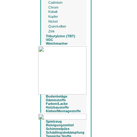
Cadmium
Chrom
Kobalt
Kupfer
Nickel
Quecksilber
Zink
Tributylzinn (TBT)
VOC
Weichmacher
Bodenbeläge
Dämmstoffe
Farben/Lacke
Holzbaustoffe
Kleber/Montagestoffe
Spielzeug
Reinigungsmittel
Schimmelpilze
Schädlingsbekämpfung
Teppiche Stoffe