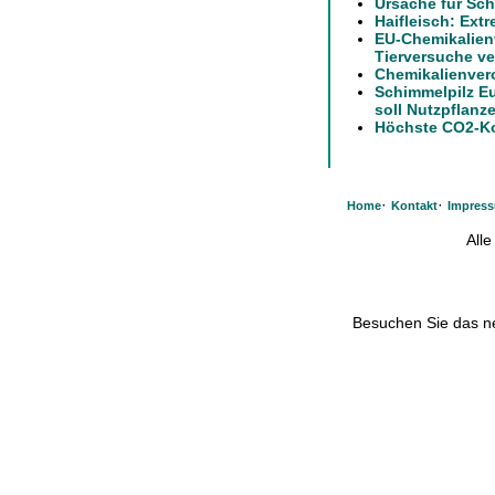
Ursache für Sch
Haifleisch: Extr
EU-Chemikalien
Tierversuche ve
Chemikalienver
Schimmelpilz E
soll Nutzpflanz
Höchste CO2-Kon
·
·
Home
Kontakt
Impres
All
Besuchen Sie das 