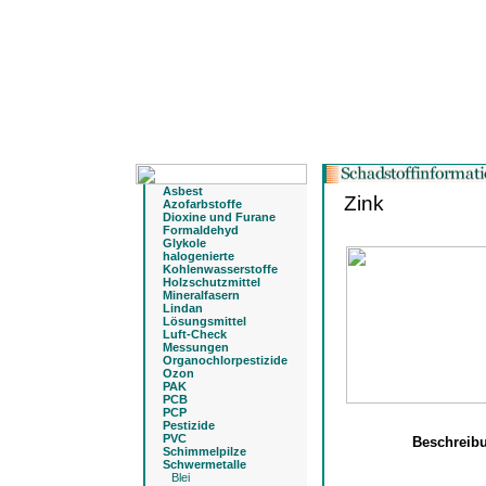
Asbest
Zink
Azofarbstoffe
Dioxine und Furane
Formaldehyd
Glykole
halogenierte
Kohlenwasserstoffe
Holzschutzmittel
Mineralfasern
Lindan
Lösungsmittel
Luft-Check
Messungen
Organochlorpestizide
Ozon
PAK
PCB
PCP
Pestizide
PVC
Beschreib
Schimmelpilze
Schwermetalle
Blei