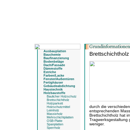
Ausbauplatten
Brettschichtholz
Bauchemie
Baufinanzierung
Bodenbeläge
Dach/Fassade
Dämmstoffe
Estriche
Farben/Lacke
Fenster/Außentüren
Fertighäuser
Gebäudeabdichtung
Haustechnik
Holzbaustoffe
Baulicher Holzschutz
Brettschichtholz
Holzparkett
durch die verschieden
Holzschutzmittel
Leimholz
entsprechenden Massi
Massivholz
Brettschichtholz hat i
Mehrschichtplatten
Tragwerksgestaltung
OSB-Platte
weniger.
Spanplatten
Sperrholz