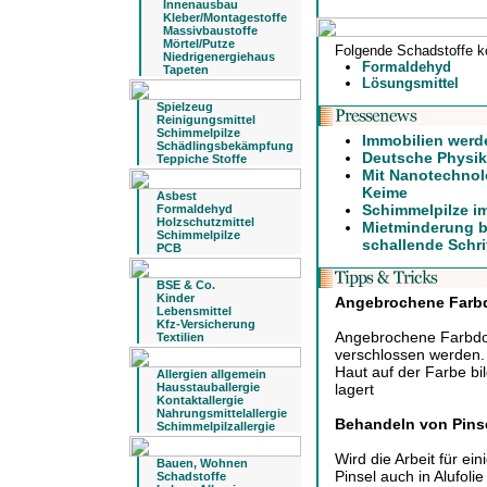
Innenausbau
Kleber/Montagestoffe
Massivbaustoffe
Mörtel/Putze
Folgende Schadstoffe k
Niedrigenergiehaus
Formaldehyd
Tapeten
Lösungsmittel
Spielzeug
Reinigungsmittel
Schimmelpilze
Immobilien werd
Schädlingsbekämpfung
Deutsche Physike
Teppiche Stoffe
Mit Nanotechnol
Keime
Asbest
Schimmelpilze i
Formaldehyd
Holzschutzmittel
Mietminderung b
Schimmelpilze
schallende Schri
PCB
BSE & Co.
Kinder
Angebrochene Farb
Lebensmittel
Kfz-Versicherung
Angebrochene Farbdos
Textilien
verschlossen werden. 
Haut auf der Farbe b
Allergien allgemein
Hausstauballergie
lagert
Kontaktallergie
Nahrungsmittelallergie
Behandeln von Pinse
Schimmelpilzallergie
Wird die Arbeit für e
Bauen, Wohnen
Pinsel auch in Alufolie
Schadstoffe