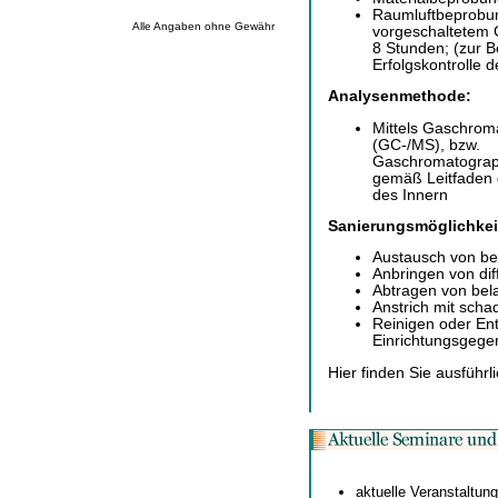
Raumluftbeprobun
Alle Angaben ohne Gewähr
vorgeschaltetem G
8 Stunden; (zur 
Erfolgskontrolle
Analysenmethode:
Mittels Gaschrom
(GC-/MS), bzw.
Gaschromatograph
gemäß Leitfaden 
des Innern
Sanierungsmöglichkei
Austausch von be
Anbringen von dif
Abtragen von bel
Anstrich mit scha
Reinigen oder En
Einrichtungsgege
Hier finden Sie ausführ
aktuelle Veranstaltun