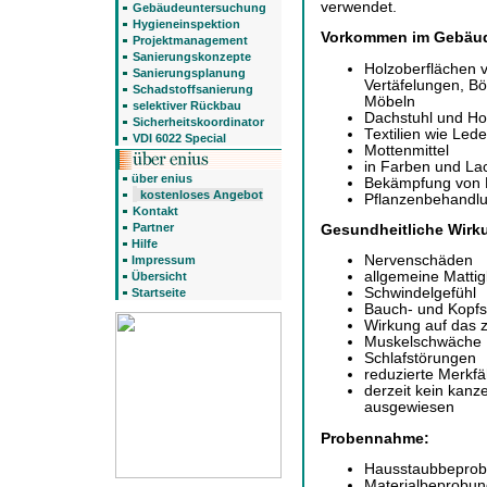
verwendet.
Gebäudeuntersuchung
Hygieneinspektion
Vorkommen im Gebäu
Projektmanagement
Sanierungskonzepte
Holzoberflächen 
Sanierungsplanung
Vertäfelungen, B
Schadstoffsanierung
Möbeln
selektiver Rückbau
Dachstuhl und Ho
Sicherheitskoordinator
Textilien wie Led
VDI 6022 Special
Mottenmittel
in Farben und La
über enius
Bekämpfung von 
kostenloses Angebot
Pflanzenbehandlu
Kontakt
Partner
Gesundheitliche Wirk
Hilfe
Nervenschäden
Impressum
allgemeine Mattig
Übersicht
Schwindelgefühl
Startseite
Bauch- und Kopf
Wirkung auf das 
Muskelschwäche
Schlafstörungen
reduzierte Merkfä
derzeit kein kanz
ausgewiesen
Probennahme:
Hausstaubbeprob
Materialbeprobun