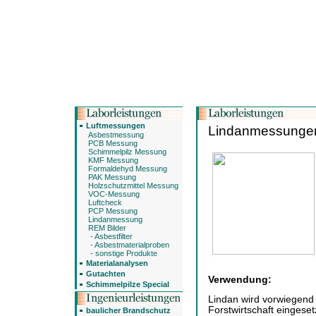
Luftmessungen
Lindanmessunge
Asbestmessung
PCB Messung
Schimmelpilz Messung
KMF Messung
Formaldehyd Messung
PAK Messung
Holzschutzmittel Messung
VOC-Messung
Luftcheck
PCP Messung
Lindanmessung
REM Bilder
- Asbestfilter
- Asbestmaterialproben
- sonstige Produkte
Materialanalysen
Gutachten
Verwendung:
Schimmelpilze Special
Lindan wird vorwiegend a
Forstwirtschaft eingeset
baulicher Brandschutz