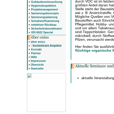
durch VOC ist im letzte
Gebäudeuntersuchung
größten Anteil daran ha
Hygieneinspektion
Stelle steht der Bause
Projektmanagement
wie z. B. Anstrichstoffe
Sanierungskonzepte
Mögliche Quellen von 
Sanierungsplanung
Baustoffen auch Einric
Schadstoffsanierung
Pflegemittel, Hobby- u
selektiver Rückbau
und vor allem Tabakrau
Sicherheitskoordinator
sind Teppichböden. Ge
VDI 6022 Special
mikrobiell, durch Stoff
Pilzen, verursacht wer
über enius
kostenloses Angebot
Hier finden Sie ausführ
Kontakt
flüchtige organische 
Partner
Hilfe
Impressum
Übersicht
Startseite
aktuelle Veranstaltun