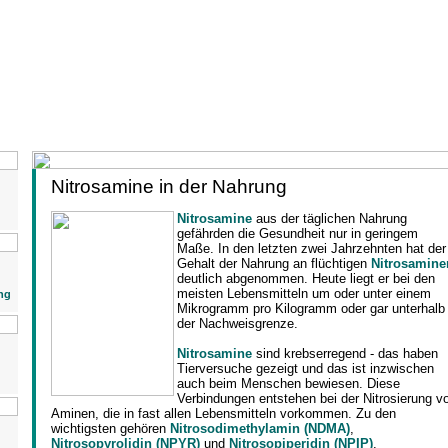
Nitrosamine in der Nahrung
Nitrosamine
aus der täglichen Nahrung
gefährden die Gesundheit nur in geringem
Maße. In den letzten zwei Jahrzehnten hat der
Gehalt der Nahrung an flüchtigen
Nitrosamine
deutlich abgenommen. Heute liegt er bei den
meisten Lebensmitteln um oder unter einem
ng
Mikrogramm pro Kilogramm oder gar unterhalb
der Nachweisgrenze.
Nitrosamine
sind krebserregend - das haben
Tierversuche gezeigt und das ist inzwischen
auch beim Menschen bewiesen. Diese
Verbindungen entstehen bei der Nitrosierung v
Aminen, die in fast allen Lebensmitteln vorkommen. Zu den
wichtigsten gehören
Nitrosodimethylamin (NDMA)
,
Nitrosopyrolidin (NPYR)
und
Nitrosopiperidin (NPIP)
.