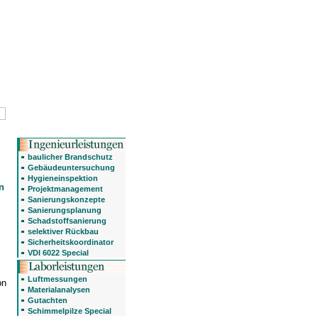
baulicher Brandschutz
Gebäudeuntersuchung
Hygieneinspektion
n
Projektmanagement
Sanierungskonzepte
Sanierungsplanung
Schadstoffsanierung
selektiver Rückbau
Sicherheitskoordinator
VDI 6022 Special
Luftmessungen
on
Materialanalysen
Gutachten
Schimmelpilze Special