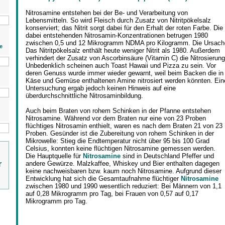
Nitrosamine entstehen bei der Be- und Verarbeitung von
Lebensmitteln. So wird Fleisch durch Zusatz von Nitritpökelsalz
konserviert; das Nitrit sorgt dabei für den Erhalt der roten Farbe. Die
dabei entstehenden Nitrosamin-Konzentrationen betrugen 1980
zwischen 0,5 und 12 Mikrogramm NDMA pro Kilogramm. Die Ursach
e
Das Nitritpökelsalz enthält heute weniger Nitrit als 1980. Außerdem
verhindert der Zusatz von Ascorbinsäure (Vitamin C) die Nitrosierung
Unbedenklich scheinen auch Toast Hawaii und Pizza zu sein. Vor
deren Genuss wurde immer wieder gewarnt, weil beim Backen die in
Käse und Gemüse enthaltenen Amine nitrosiert werden könnten. Ein
Untersuchung ergab jedoch keinen Hinweis auf eine
überdurchschnittliche Nitrosaminbildung.
Auch beim Braten von rohem Schinken in der Pfanne entstehen
Nitrosamine. Während vor dem Braten nur eine von 23 Proben
flüchtiges Nitrosamin enthielt, waren es nach dem Braten 21 von 23
Proben. Gesünder ist die Zubereitung von rohem Schinken in der
Mikrowelle: Stieg die Endtemperatur nicht über 95 bis 100 Grad
Celsius, konnten keine flüchtigen Nitrosamine gemessen werden.
Die Hauptquelle für
Nitrosamine
sind in Deutschland Pfeffer und
r
andere Gewürze. Malzkaffee, Whiskey und Bier enthalten dagegen
keine nachweisbaren bzw. kaum noch Nitrosamine. Aufgrund dieser
Entwicklung hat sich die Gesamtaufnahme flüchtiger
Nitrosamine
zwischen 1980 und 1990 wesentlich reduziert: Bei Männern von 1,1
auf 0,28 Mikrogramm pro Tag, bei Frauen von 0,57 auf 0,17
Mikrogramm pro Tag.