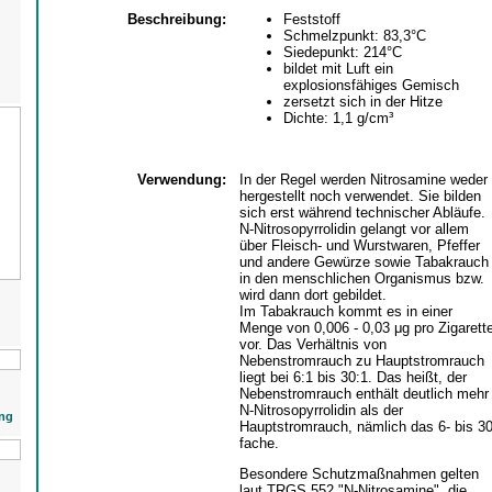
Beschreibung:
Feststoff
Schmelzpunkt: 83,3°C
Siedepunkt: 214°C
bildet mit Luft ein
explosionsfähiges Gemisch
zersetzt sich in der Hitze
Dichte: 1,1 g/cm³
Verwendung:
In der Regel werden Nitrosamine weder
hergestellt noch verwendet. Sie bilden
sich erst während technischer Abläufe.
N-Nitrosopyrrolidin gelangt vor allem
über Fleisch- und Wurstwaren, Pfeffer
und andere Gewürze sowie Tabakrauch
in den menschlichen Organismus bzw.
wird dann dort gebildet.
Im Tabakrauch kommt es in einer
Menge von 0,006 - 0,03 μg pro Zigarett
vor. Das Verhältnis von
Nebenstromrauch zu Hauptstromrauch
liegt bei 6:1 bis 30:1. Das heißt, der
Nebenstromrauch enthält deutlich mehr
N-Nitrosopyrrolidin als der
ng
Hauptstromrauch, nämlich das 6- bis 30
fache.
Besondere Schutzmaßnahmen gelten
laut TRGS 552 "N-Nitrosamine", die