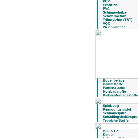
PCP
Pestizide
PVC
Schimmelpilze
Schwermetalle
Tributylzinn (TBT)
VOC
Weichmacher
Bodenbeläge
Dämmstoffe
Farben/Lacke
Holzbaustoffe
Kleber/Montagestoffe
Spielzeug
Reinigungsmittel
Schimmelpilze
Schädlingsbekämpfu
Teppiche Stoffe
BSE & Co.
Kinder