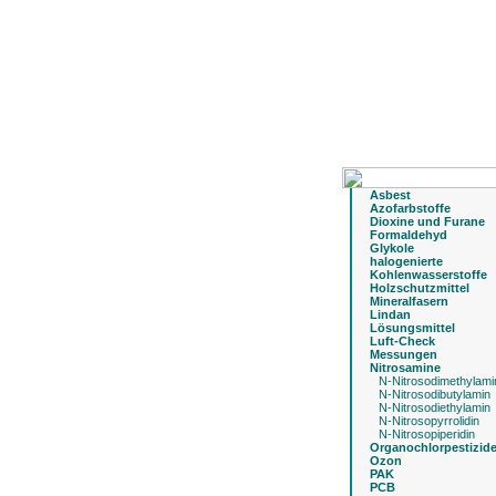
Asbest
Azofarbstoffe
Dioxine und Furane
Formaldehyd
Glykole
halogenierte
Kohlenwasserstoffe
Holzschutzmittel
Mineralfasern
Lindan
Lösungsmittel
Luft-Check
Messungen
Nitrosamine
N-Nitrosodimethylami
N-Nitrosodibutylamin
N-Nitrosodiethylamin
N-Nitrosopyrrolidin
N-Nitrosopiperidin
Organochlorpestizid
Ozon
PAK
PCB