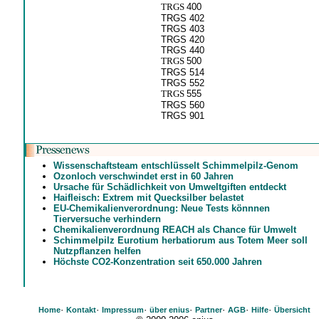
TRGS
400
TRGS 402
TRGS 403
TRGS 420
TRGS 440
TRGS
500
TRGS 514
TRGS 552
TRGS
555
TRGS 560
TRGS 901
Wissenschaftsteam entschlüsselt Schimmelpilz-Genom
Ozonloch verschwindet erst in 60 Jahren
Ursache für Schädlichkeit von Umweltgiften entdeckt
Haifleisch: Extrem mit Quecksilber belastet
EU-Chemikalienverordnung: Neue Tests könnnen
Tierversuche verhindern
Chemikalienverordnung REACH als Chance für Umwelt
Schimmelpilz Eurotium herbatiorum aus Totem Meer soll
Nutzpflanzen helfen
Höchste CO2-Konzentration seit 650.000 Jahren
·
·
·
·
·
·
·
Home
Kontakt
Impressum
über enius
Partner
AGB
Hilfe
Übersicht