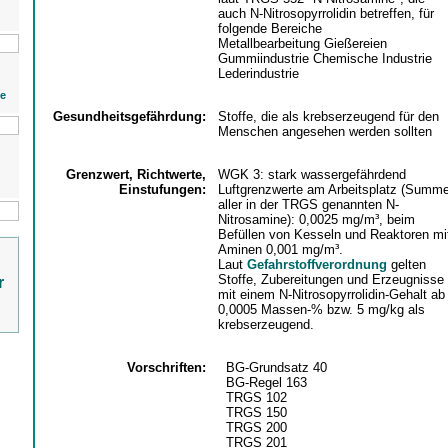
auch N-Nitrosopyrrolidin betreffen, für
folgende Bereiche
Metallbearbeitung Gießereien
Gummiindustrie Chemische Industrie
Lederindustrie
ie
Gesundheitsgefährdung:
Stoffe, die als krebserzeugend für den
Menschen angesehen werden sollten
Grenzwert, Richtwerte,
WGK 3: stark wassergefährdend
Einstufungen:
Luftgrenzwerte am Arbeitsplatz (Summ
aller in der TRGS genannten N-
Nitrosamine): 0,0025 mg/m³, beim
Befüllen von Kesseln und Reaktoren mi
Aminen 0,001 mg/m³.
Laut
Gefahrstoffverordnung
gelten
Stoffe, Zubereitungen und Erzeugnisse
r
mit einem N-Nitrosopyrrolidin-Gehalt ab
0,0005 Massen-% bzw. 5 mg/kg als
krebserzeugend.
Vorschriften:
BG-Grundsatz 40
BG-Regel 163
TRGS 102
TRGS 150
TRGS 200
TRGS 201