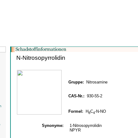
N-Nitrosopyrrolidin
Gruppe:
Nitrosamine
CAS-Nr.:
930-55-2
n
Formel:
H
C
-N-NO
8
4
e
Synonyme:
1-Nitrosopyrrolidin
NPYR