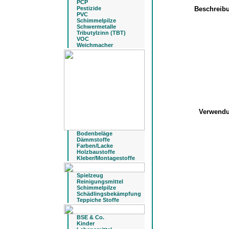
PCP
Pestizide
Beschreib
PVC
Schimmelpilze
Schwermetalle
Tributylzinn (TBT)
VOC
Weichmacher
Verwend
Bodenbeläge
Dämmstoffe
Farben/Lacke
Holzbaustoffe
Kleber/Montagestoffe
Spielzeug
Reinigungsmittel
Schimmelpilze
Schädlingsbekämpfung
Teppiche Stoffe
BSE & Co.
Kinder