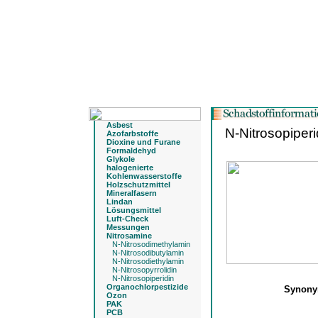
Asbest
N-Nitrosopiperi
Azofarbstoffe
Dioxine und Furane
Formaldehyd
Glykole
halogenierte
Kohlenwasserstoffe
Holzschutzmittel
Mineralfasern
Lindan
Lösungsmittel
Luft-Check
Messungen
Nitrosamine
N-Nitrosodimethylamin
N-Nitrosodibutylamin
N-Nitrosodiethylamin
N-Nitrosopyrrolidin
N-Nitrosopiperidin
Organochlorpestizide
Synon
Ozon
PAK
PCB