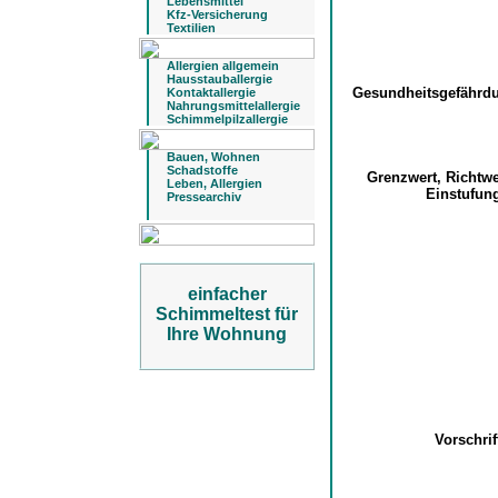
Lebensmittel
Kfz-Versicherung
Textilien
Allergien allgemein
Hausstauballergie
Gesundheitsgefähr
Kontaktallergie
Nahrungsmittelallergie
Schimmelpilzallergie
Bauen, Wohnen
Schadstoffe
Grenzwert, Richtw
Leben, Allergien
Einstufu
Pressearchiv
einfacher
Schimmeltest für
Ihre Wohnung
Vorschri