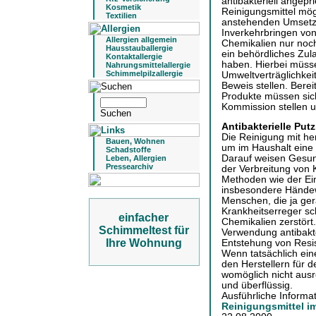
antibakteriell angep
Kosmetik
Reinigungsmittel mög
Textilien
anstehenden Umsetzu
Inverkehrbringen von
Allergien allgemein
Chemikalien nur noc
Hausstauballergie
ein behördliches Zul
Kontaktallergie
haben. Hierbei müsse
Nahrungsmittelallergie
Schimmelpilzallergie
Umweltverträglichkei
Beweis stellen. Berei
Produkte müssen si
Kommission stellen u
Antibakterielle Putz
Die Reinigung mit her
Bauen, Wohnen
um im Haushalt eine 
Schadstoffe
Darauf weisen Gesund
Leben, Allergien
Pressearchiv
der Verbreitung von 
Methoden wie der Ei
insbesondere Händew
Menschen, die ja ger
Krankheitserreger sc
einfacher
Chemikalien zerstört.
Schimmeltest für
Verwendung antibakte
Ihre Wohnung
Entstehung von Resis
Wenn tatsächlich eine
den Herstellern für 
womöglich nicht ausre
und überflüssig.
Ausführliche Informa
Reinigungsmittel im