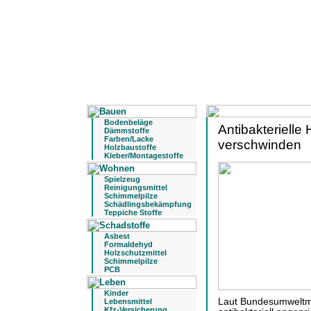
Bodenbeläge
Antibakterielle
Dämmstoffe
Farben/Lacke
verschwinden
Holzbaustoffe
Kleber/Montagestoffe
Spielzeug
Reinigungsmittel
Schimmelpilze
Schädlingsbekämpfung
Teppiche Stoffe
Asbest
Formaldehyd
Holzschutzmittel
Schimmelpilze
PCB
Kinder
Laut Bundesumweltmin
Lebensmittel
Kfz-Versicherung