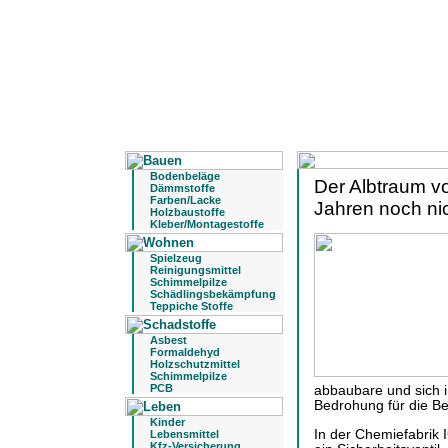
Bodenbeläge
Der Albtraum v
Dämmstoffe
Farben/Lacke
Jahren noch nic
Holzbaustoffe
Kleber/Montagestoffe
Spielzeug
Reinigungsmittel
Schimmelpilze
Schädlingsbekämpfung
Teppiche Stoffe
Asbest
Formaldehyd
Holzschutzmittel
Schimmelpilze
PCB
abbaubare und sich i
Bedrohung für die Be
Kinder
In der Chemiefabrik
Lebensmittel
Kfz-Versicherung