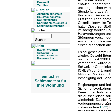
ein Sicherheitsventil
Kosmetik
entwich unbemerkt e
Textilien
und abgedichtet wurde
Stunde lang aus. Am
Allergien allgemein
Kindern in Seveso e
Hausstauballergie
Erst zehn Tage späte
Kontaktallergie
Chemikalienwolke Tet
Nahrungsmittelallergie
Schimmelpilzallergie
hatte. Diese zur Sto
ist hochgefährlich un
Hautverätzungen un
Störungen verschied
erst am 26. Juli – m
ersten Menschen au
Bauen, Wohnen
Es sei geschlampt un
Schadstoffe
wieder. Obwohl Bäume
Leben, Allergien
Pressearchiv
und nach fast 3300 H
verendeten, wurde di
Schweizer Chemieko
ICMESA gehört, rund
Millionen Mark) zur 
einfacher
Beseitigung der Schä
Schimmeltest für
Regierungen und Indu
Ihre Wohnung
Sicherheitsvorkehrung
Bereich der Anlagens
die ausschließen soll
wiederholt. Da sich 
Verbrennungsvorgäng
insbesondere
PVC
) 
dauerhafte Gefahr da