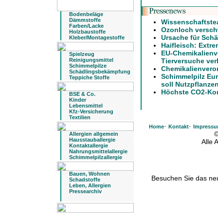
Bodenbeläge
Dämmstoffe
Wissenschaftste
Farben/Lacke
Ozonloch verschw
Holzbaustoffe
Ursache für Schä
Kleber/Montagestoffe
Haifleisch: Extre
EU-Chemikalienv
Spielzeug
Reinigungsmittel
Tierversuche ver
Schimmelpilze
Chemikalienvero
Schädlingsbekämpfung
Schimmelpilz Eu
Teppiche Stoffe
soll Nutzpflanze
Höchste CO2-Konz
BSE & Co.
Kinder
Lebensmittel
Kfz-Versicherung
Textilien
·
·
Home
Kontakt
Impress
©
Allergien allgemein
Hausstauballergie
Alle
Kontaktallergie
Nahrungsmittelallergie
Schimmelpilzallergie
Bauen, Wohnen
Besuchen Sie das n
Schadstoffe
Leben, Allergien
Pressearchiv