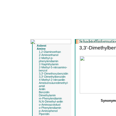
Asbest
3,3'-Dimethylben
Amine
1,2-Diaminoethan
2-Aminoethanol
2-Methyl-p-
phenylendiamin
2-Naphthylamin
2-Methyl-5-nitroamino-
benzol
3,3'-Dimethoxybenzidin
3,3'-Dimethylbenzidin
4-Methyl-2-nitroanilin
Ameisensäuredimethyl-
amid
Anilin
Benzidin
Dimethylamin
m-Phenylendiamin
Synony
N,N-Dimethyl-anilin
o-Aminoazotoluol
o-Phenylendiamin
p-Aminophenol
Piperidin