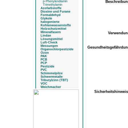
p-Phenylendiamin
Beschreibu
Trimethylamin
Azofarbstoffe
Dioxine und Furane
Formaldehyd
Glykole
halogenierte
Kohlenwasserstoffe
Holzschutzmittel
Mineralfasern
Verwendu
Lindan
Lösungsmittel
Luft-Check
Messungen
Gesundheitsgefährdu
Organochlorpestizide
Ozon
PAK
PCB
PCP
Pestizide
PVC
Schimmelpilze
Schwermetalle
Tributylzinn (TBT)
VOC
Weichmacher
Sicherheitshinwei