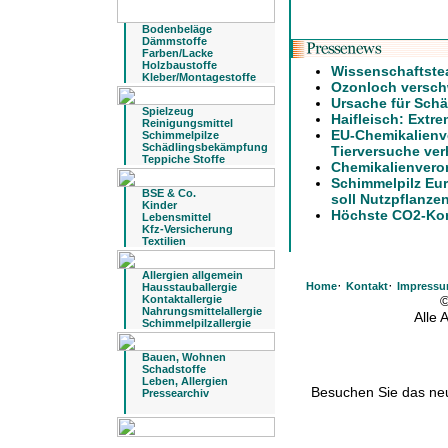
Bodenbeläge
Dämmstoffe
Farben/Lacke
Holzbaustoffe
Wissenschaftste
Kleber/Montagestoffe
Ozonloch verschw
Ursache für Schä
Spielzeug
Haifleisch: Extre
Reinigungsmittel
EU-Chemikalienv
Schimmelpilze
Schädlingsbekämpfung
Tierversuche ver
Teppiche Stoffe
Chemikalienvero
Schimmelpilz Eu
BSE & Co.
soll Nutzpflanze
Kinder
Höchste CO2-Konz
Lebensmittel
Kfz-Versicherung
Textilien
Allergien allgemein
·
·
Home
Kontakt
Impress
Hausstauballergie
Kontaktallergie
©
Nahrungsmittelallergie
Alle
Schimmelpilzallergie
Bauen, Wohnen
Schadstoffe
Leben, Allergien
Besuchen Sie das n
Pressearchiv