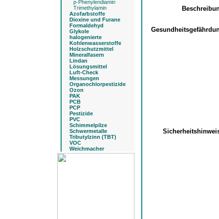
p-Phenylendiamin
Trimethylamin
Beschreibu
Azofarbstoffe
Dioxine und Furane
Formaldehyd
Gesundheitsgefährdu
Glykole
halogenierte
Kohlenwasserstoffe
Holzschutzmittel
Mineralfasern
Lindan
Lösungsmittel
Luft-Check
Messungen
Organochlorpestizide
Ozon
PAK
PCB
PCP
Pestizide
PVC
Schimmelpilze
Sicherheitshinwe
Schwermetalle
Tributylzinn (TBT)
VOC
Weichmacher