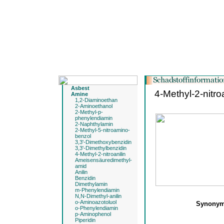
Asbest
4-Methyl-2-nitroa
Amine
1,2-Diaminoethan
2-Aminoethanol
2-Methyl-p-
phenylendiamin
2-Naphthylamin
2-Methyl-5-nitroamino-
benzol
3,3'-Dimethoxybenzidin
3,3'-Dimethylbenzidin
4-Methyl-2-nitroanilin
Ameisensäuredimethyl-
amid
Anilin
Benzidin
Dimethylamin
m-Phenylendiamin
N,N-Dimethyl-anilin
o-Aminoazotoluol
Synony
o-Phenylendiamin
p-Aminophenol
Piperidin