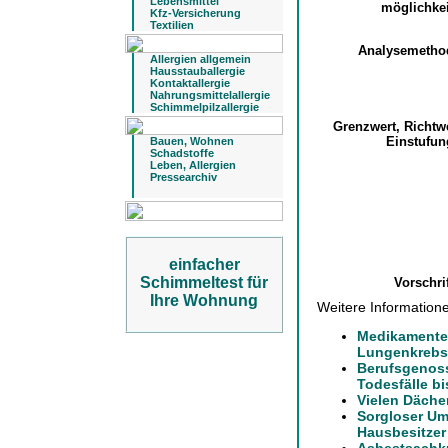
Lebensmittel
möglichke
Kfz-Versicherung
Textilien
Analysemeth
Allergien allgemein
Hausstauballergie
Kontaktallergie
Nahrungsmittelallergie
Schimmelpilzallergie
Grenzwert, Richtw
Einstufu
Bauen, Wohnen
Schadstoffe
Leben, Allergien
Pressearchiv
einfacher
Schimmeltest für
Vorschri
Ihre Wohnung
Weitere Informatio
Medikamente
Lungenkrebs
Berufsgenoss
Todesfälle b
Vielen Däche
Sorgloser Um
Hausbesitzer