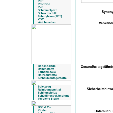
PCP
Pestizide
PVC
Schimmelpilze
Synon
Schwermetalle
Tributylzinn (TBT)
VOC
Weichmacher
Verwen
Bodenbeläge
Gesundheitsgefähr
Dämmstoffe
Farben/Lacke
Holzbaustoffe
Kleber/Montagestoffe
Spielzeug
Sicherheitshinw
Reinigungsmittel
Schimmelpilze
Schädlingsbekämpfung
Teppiche Stoffe
BSE & Co.
Kinder
Untersuch