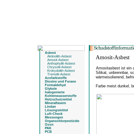
Asbest
Amosit-Asbest
Aktinolith-Asbest
Amosit-Asbest
Anthophyllit-Asbest
Chrysotil-Asbest
Amositasbest ist ein
Krokydolith-Asbest
Silikat, unbrennbar, 
Tremolit-Asbest
wärmeisolierend, bef
Azofarbstoffe
Dioxine und Furane
Formaldehyd
Farbe meist dunkel, b
Glykole
halogenierte
Kohlenwasserstoffe
Holzschutzmittel
Mineralfasern
Lindan
Lösungsmittel
Luft-Check
Messungen
Organochlorpestizide
Ozon
PAK
PCB