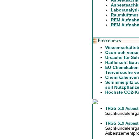
Asbestsachk
Asbestsachk
Laboranalyti
Raumluftmes
REM Aufnahm
REM Aufnah
Wissenschaftst
Ozonloch versch
Ursache für Sch
Haifleisch: Ext
EU-Chemikalien
Tierversuche ve
Chemikalienver
Schimmelpilz E
soll Nutzpflanz
Höchste CO2-Ko
TRGS 519 Asbest
Sachkundelehrga
TRGS 519 Asbest
Sachkundelehrgan
Asbestzementpr