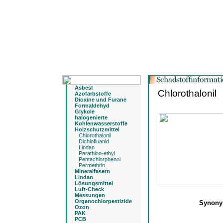
Asbest
Chlorothalonil
Azofarbstoffe
Dioxine und Furane
Formaldehyd
Glykole
halogenierte
Kohlenwasserstoffe
Holzschutzmittel
Chlorothalonil
Dichlofluanid
Lindan
Parathion-ethyl
Pentachlorphenol
Permethrin
Mineralfasern
Lindan
Lösungsmittel
Luft-Check
Messungen
Organochlorpestizide
Synon
Ozon
PAK
PCB