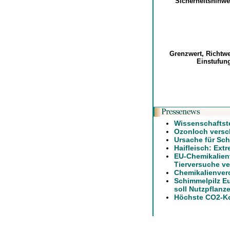
Sicherheitshinw
Grenzwert, Richtw
Einstufu
Wissenschaftst
Ozonloch versch
Ursache für Sch
Haifleisch: Ext
EU-Chemikalien
Tierversuche ve
Chemikalienver
Schimmelpilz E
soll Nutzpflanz
Höchste CO2-Ko