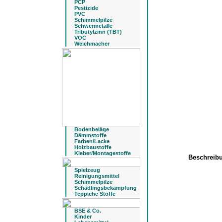
PCP
Pestizide
PVC
Schimmelpilze
Schwermetalle
Tributylzinn (TBT)
VOC
Weichmacher
Bodenbeläge
Dämmstoffe
Farben/Lacke
Holzbaustoffe
Kleber/Montagestoffe
Beschreib
Spielzeug
Reinigungsmittel
Schimmelpilze
Schädlingsbekämpfung
Teppiche Stoffe
BSE & Co.
Kinder