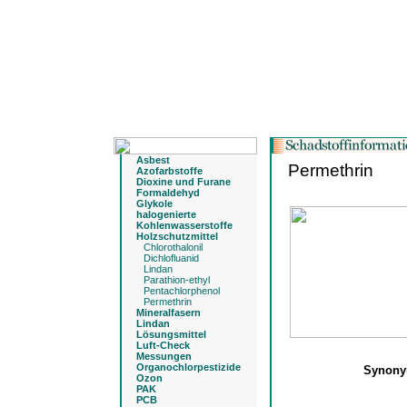
Asbest
Permethrin
Azofarbstoffe
Dioxine und Furane
Formaldehyd
Glykole
halogenierte
Kohlenwasserstoffe
Holzschutzmittel
Chlorothalonil
Dichlofluanid
Lindan
Parathion-ethyl
Pentachlorphenol
Permethrin
Mineralfasern
Lindan
Lösungsmittel
Luft-Check
Messungen
Organochlorpestizide
Synon
Ozon
PAK
PCB