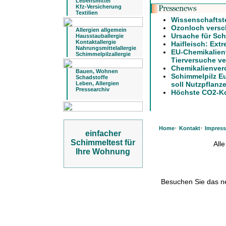
Lebensmittel
Kfz-Versicherung
Textilien
Wissenschaftst
Ozonloch versch
Allergien allgemein
Ursache für Sch
Hausstauballergie
Kontaktallergie
Haifleisch: Ext
Nahrungsmittelallergie
EU-Chemikalien
Schimmelpilzallergie
Tierversuche ve
Chemikalienver
Bauen, Wohnen
Schimmelpilz E
Schadstoffe
Leben, Allergien
soll Nutzpflanz
Pressearchiv
Höchste CO2-Ko
·
·
Home
Kontakt
Impres
einfacher
Schimmeltest für
All
Ihre Wohnung
Besuchen Sie das 