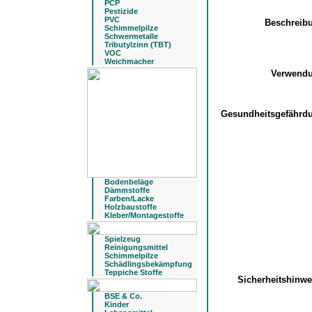
PCP
Pestizide
PVC
Beschreib
Schimmelpilze
Schwermetalle
Tributylzinn (TBT)
VOC
Weichmacher
Verwend
Gesundheitsgefähr
Bodenbeläge
Dämmstoffe
Farben/Lacke
Holzbaustoffe
Kleber/Montagestoffe
Spielzeug
Reinigungsmittel
Schimmelpilze
Schädlingsbekämpfung
Teppiche Stoffe
Sicherheitshinw
BSE & Co.
Kinder