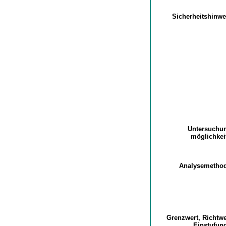
Sicherheitshinw
Untersuchu
möglichke
Analysemetho
Grenzwert, Richtw
Einstufu