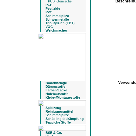
Beschreib
PCB, Gemische
PCP
Pestizide
PVC
Schimmelpilze
Schwermetalle
Tributylzinn (TBT)
VOC
Weichmacher
Verwend
Bodenbeläge
Dämmstoffe
Farben/Lacke
Holzbaustoffe
Kleber/Montagestoffe
Spielzeug
Reinigungsmittel
Schimmelpilze
Schädlingsbekämpfung
Teppiche Stoffe
BSE & Co.