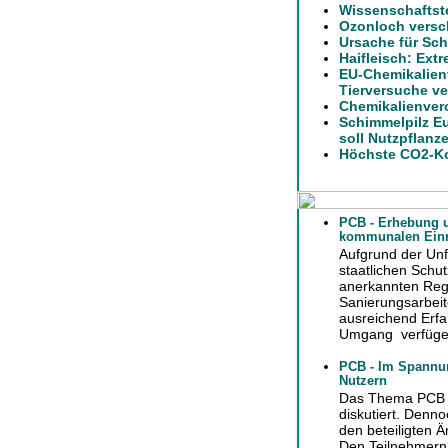
Wissenschaftst
Ozonloch versch
Ursache für Sch
Haifleisch: Ext
EU-Chemikalien
Tierversuche ve
Chemikalienver
Schimmelpilz E
soll Nutzpflanz
Höchste CO2-Ko
PCB - Erhebung u
kommunalen Einr
Aufgrund der Unf
staatlichen Schu
anerkannten Rege
Sanierungsarbei
ausreichend Erfa
Umgang verfüge
PCB - Im Spannung
Nutzern
Das Thema PCB wi
diskutiert. Denn
den beteiligten Ä
Den Teilnehmern