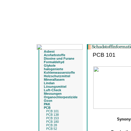
Asbest
PCB 101
Azofarbstoffe
Dioxine und Furane
Formaldehyd
Glykole
halogenierte
Kohlenwasserstoffe
Holzschutzmittel
Mineralfasern
Lindan
Lösungsmittel
Luft-Check
Messungen
Organochlorpestizide
Ozon
PAK
PCB
PCB 101
PCB 138
PCB 153
Synon
PCB 180
PCB 28
PCB 52