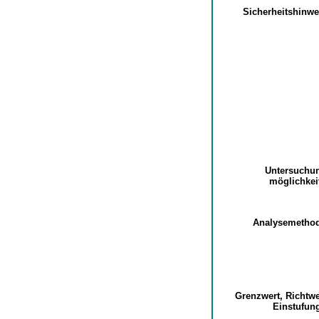
Sicherheitshinw
Untersuchu
möglichke
Analysemetho
Grenzwert, Richtw
Einstufu