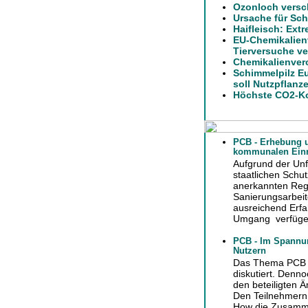
Ozonloch versch
Ursache für Sch
Haifleisch: Ext
EU-Chemikalien
Tierversuche ve
Chemikalienver
Schimmelpilz E
soll Nutzpflanz
Höchste CO2-Ko
PCB - Erhebung u
kommunalen Einr
Aufgrund der Unf
staatlichen Schu
anerkannten Rege
Sanierungsarbei
ausreichend Erfa
Umgang verfüge
PCB - Im Spannung
Nutzern
Das Thema PCB wi
diskutiert. Denn
den beteiligten Ä
Den Teilnehmern
How die Zusamm