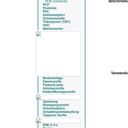
Beschreib
PCB, Gemische
PCP
Pestizide
PVC
Schimmelpilze
Schwermetalle
Tributylzinn (TBT)
VOC
Weichmacher
Verwend
Bodenbeläge
Dämmstoffe
Farben/Lacke
Holzbaustoffe
Kleber/Montagestoffe
Spielzeug
Reinigungsmittel
Schimmelpilze
Schädlingsbekämpfung
Teppiche Stoffe
BSE & Co.