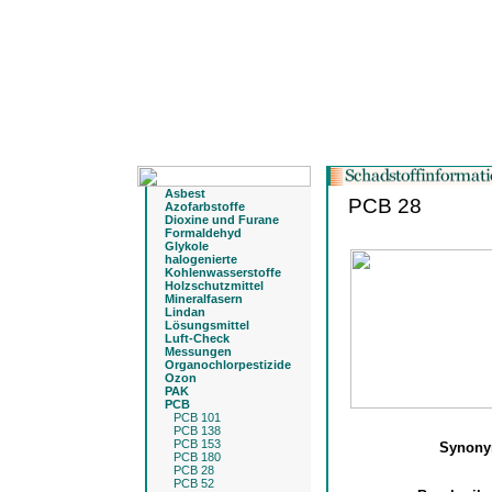
Asbest
PCB 28
Azofarbstoffe
Dioxine und Furane
Formaldehyd
Glykole
halogenierte
Kohlenwasserstoffe
Holzschutzmittel
Mineralfasern
Lindan
Lösungsmittel
Luft-Check
Messungen
Organochlorpestizide
Ozon
PAK
PCB
PCB 101
PCB 138
PCB 153
Synon
PCB 180
PCB 28
PCB 52