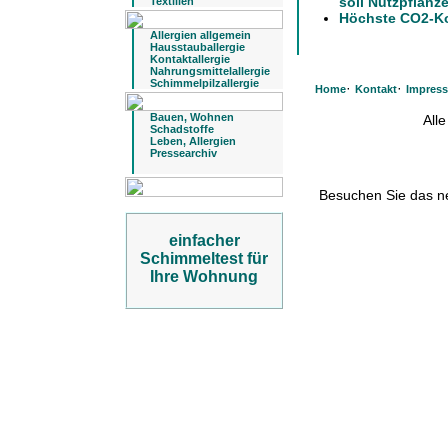
soll Nutzpflanz
Textilien
Höchste CO2-Ko
Allergien allgemein
Hausstauballergie
Kontaktallergie
Nahrungsmittelallergie
Schimmelpilzallergie
·
·
Home
Kontakt
Impres
Bauen, Wohnen
All
Schadstoffe
Leben, Allergien
Pressearchiv
Besuchen Sie das 
einfacher
Schimmeltest für
Ihre Wohnung