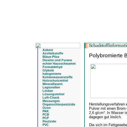
Asbest
Azofarbstoffe
Polybromierte 
Bläue-Pilze
Dioxine und Furane
echter Hausschwamm
Formaldehyd
Glykole
halogenierte
Kohlenwasserstoffe
Holzschutzmittel
Mineralfasern
Legionellen
Lindan
Lösungsmittel
Luft-Check
Messungen
Herstellungsverfahren
Organochlorpestizide
Ozon
Pulver mit einen Brom-
PAK
2,6 g/cm³. In Wasser i
PCB
dagegen gut löslich.
PCP
Pestizide
Die sich im Fettgewebe
PVC