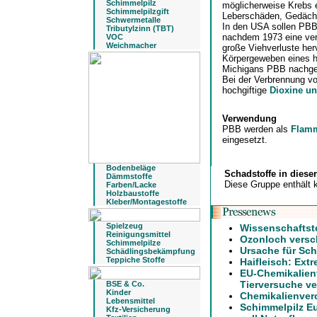
Schimmelpilz
möglicherweise Krebs 
Schimmelpilzgift
Leberschäden, Gedächt
Schwermetalle
In den USA sollen PBB 
Tributylzinn (TBT)
nachdem 1973 eine vers
VOC
Weichmacher
große Viehverluste her
Körpergeweben eines h
Michigans PBB nachge
Bei der Verbrennung vo
hochgiftige
Dioxine u
Verwendung
PBB werden als
Flamm
eingesetzt.
Bodenbeläge
Schadstoffe in diese
Dämmstoffe
Diese Gruppe enthält 
Farben/Lacke
Holzbaustoffe
Kleber/Montagestoffe
Spielzeug
Wissenschaftst
Reinigungsmittel
Ozonloch versch
Schimmelpilze
Ursache für Sch
Schädlingsbekämpfung
Teppiche Stoffe
Haifleisch: Ext
EU-Chemikalien
Tierversuche ve
BSE & Co.
Kinder
Chemikalienver
Lebensmittel
Schimmelpilz E
Kfz-Versicherung