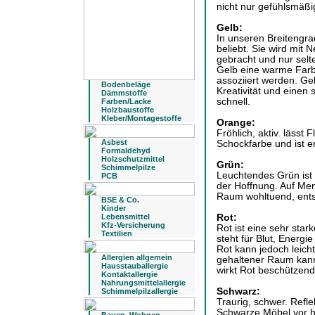
nicht nur gefühlsmäßi
Gelb:
In unseren Breitengrad
beliebt. Sie wird mit 
gebracht und nur selt
Gelb eine warme Farbe
assoziiert werden. Ge
Bodenbeläge
Kreativität und einen s
Dämmstoffe
schnell.
Farben/Lacke
Holzbaustoffe
Kleber/Montagestoffe
Orange:
Fröhlich, aktiv. lässt
Asbest
Schockfarbe und ist 
Formaldehyd
Holzschutzmittel
Grün:
Schimmelpilze
Leuchtendes Grün ist 
PCB
der Hoffnung. Auf Men
Raum wohltuend, ent
BSE & Co.
Kinder
Lebensmittel
Rot:
Kfz-Versicherung
Rot ist eine sehr star
Textilien
steht für Blut, Energi
Rot kann jedoch leich
Allergien allgemein
gehaltener Raum kann
Hausstauballergie
wirkt Rot beschützend
Kontaktallergie
Nahrungsmittelallergie
Schwarz:
Schimmelpilzallergie
Traurig, schwer. Refle
Schwarze Möbel vor h