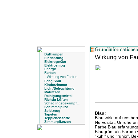
Duftlampen
Wirkung von Fa
Einrichtung
Elektrogeräte
Elektrosmog
Energie
Farben
Wirkung von Farben
Feng Shui
Kinderzimmer
Licht/Beleuchtung
Matratzen
Reinigungsmittel
Richtig Lüften
Schädlingsbekämpf...
Schimmelpilze
Spielzeug
Blau:
Tapeten
Blau wirkt auf uns be
Teppiche/Stoffe
Zimmerpflanzen
Nervosität, Unruhe u
Farbe Blau erfahrungs
Blaugrün, als Farben 
"kühl" und "ruhig". B