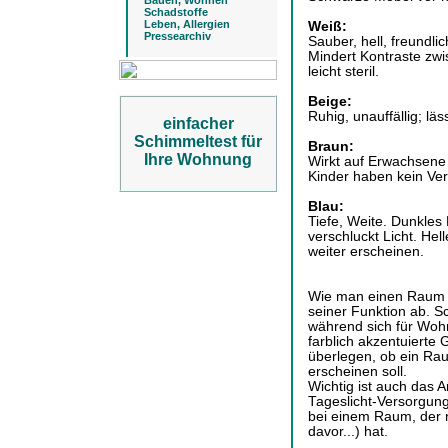
Bauen, Wohnen
Schadstoffe
Leben, Allergien
Weiß:
Pressearchiv
Sauber, hell, freundli
Mindert Kontraste zwi
leicht steril.
Beige:
Ruhig, unauffällig; läs
einfacher
Schimmeltest für
Braun:
Ihre Wohnung
Wirkt auf Erwachsene 
Kinder haben kein Ver
Blau:
Tiefe, Weite. Dunkles 
verschluckt Licht. Hel
weiter erscheinen.
Wie man einen Raum fa
seiner Funktion ab. S
während sich für Woh
farblich akzentuierte 
überlegen, ob ein Rau
erscheinen soll.
Wichtig ist auch das A
Tageslicht-Versorgun
bei einem Raum, der n
davor...) hat.