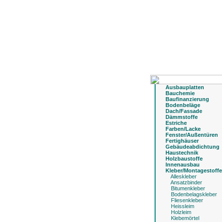
Ausbauplatten
Bauchemie
Baufinanzierung
Bodenbeläge
Dach/Fassade
Dämmstoffe
Estriche
Farben/Lacke
Fenster/Außentüren
Fertighäuser
Gebäudeabdichtung
Haustechnik
Holzbaustoffe
Innenausbau
Kleber/Montagestoffe
Alleskleber
Ansatzbinder
Bitumenkleber
Bodenbelagskleber
Fliesenkleber
Heissleim
Holzleim
Klebemörtel