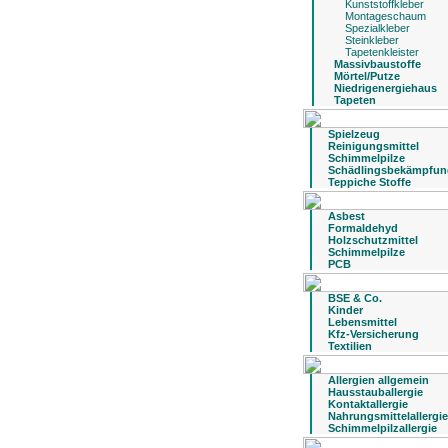
Kunststoffkleber
Montageschaum
Spezialkleber
Steinkleber
Tapetenkleister
Massivbaustoffe
Mörtel/Putze
Niedrigenergiehaus
Tapeten
Spielzeug
Reinigungsmittel
Schimmelpilze
Schädlingsbekämpfun
Teppiche Stoffe
Asbest
Formaldehyd
Holzschutzmittel
Schimmelpilze
PCB
BSE & Co.
Kinder
Lebensmittel
Kfz-Versicherung
Textilien
Allergien allgemein
Hausstauballergie
Kontaktallergie
Nahrungsmittelallergie
Schimmelpilzallergie