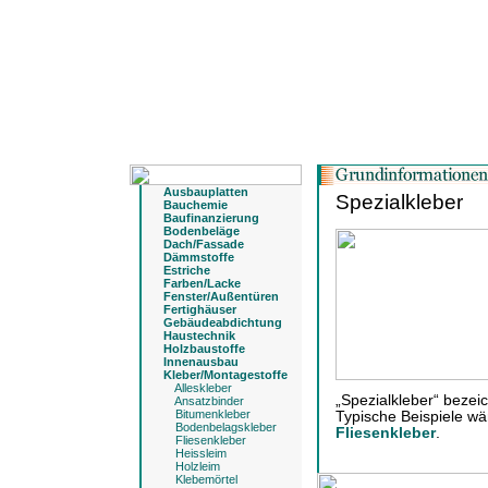
Ausbauplatten
Spezialkleber
Bauchemie
Baufinanzierung
Bodenbeläge
Dach/Fassade
Dämmstoffe
Estriche
Farben/Lacke
Fenster/Außentüren
Fertighäuser
Gebäudeabdichtung
Haustechnik
Holzbaustoffe
Innenausbau
Kleber/Montagestoffe
Alleskleber
„Spezialkleber“ bezei
Ansatzbinder
Bitumenkleber
Typische Beispiele w
Bodenbelagskleber
Fliesenkleber
.
Fliesenkleber
Heissleim
Holzleim
Klebemörtel