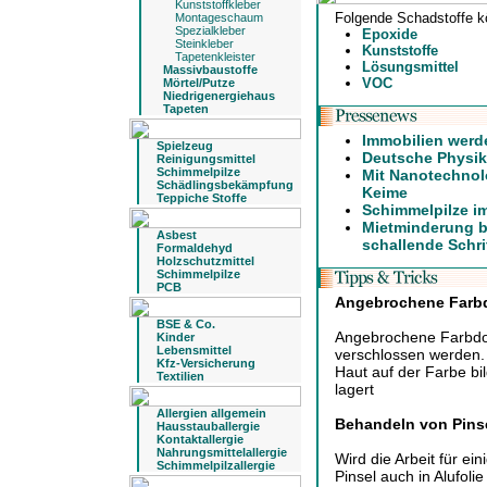
Kunststoffkleber
Folgende Schadstoffe k
Montageschaum
Spezialkleber
Epoxide
Steinkleber
Kunststoffe
Tapetenkleister
Lösungsmittel
Massivbaustoffe
VOC
Mörtel/Putze
Niedrigenergiehaus
Tapeten
Immobilien werd
Spielzeug
Deutsche Physike
Reinigungsmittel
Schimmelpilze
Mit Nanotechnol
Schädlingsbekämpfung
Keime
Teppiche Stoffe
Schimmelpilze i
Mietminderung b
Asbest
schallende Schri
Formaldehyd
Holzschutzmittel
Schimmelpilze
PCB
Angebrochene Farb
BSE & Co.
Angebrochene Farbdos
Kinder
Lebensmittel
verschlossen werden. 
Kfz-Versicherung
Haut auf der Farbe b
Textilien
lagert
Allergien allgemein
Behandeln von Pinse
Hausstauballergie
Kontaktallergie
Nahrungsmittelallergie
Wird die Arbeit für e
Schimmelpilzallergie
Pinsel auch in Alufolie