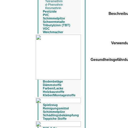
Tetramethrin
d-Phenothrin
Resmethrin
Pestizide
Beschreib
PVC
Schimmelpilze
Schwermetalle
Tributylzinn (TBT)
VOC
Weichmacher
Verwend
Gesundheitsgefähr
Bodenbeläge
Dämmstoffe
Farben/Lacke
Holzbaustoffe
Kleber/Montagestoffe
Spielzeug
Reinigungsmittel
Schimmelpilze
Schädlingsbekämpfung
Teppiche Stoffe