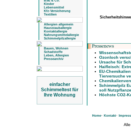
BSE & Co.
Kinder
Lebensmittel
Kfz-Versicherung
Textilien
Sicherheitshinw
Allergien allgemein
Hausstauballergie
Kontaktallergie
Nahrungsmittelallergie
Schimmelpilzallergie
Bauen, Wohnen
Schadstoffe
Wissenschaftst
Leben, Allergien
Ozonloch versch
Pressearchiv
Ursache für Sch
Haifleisch: Ext
EU-Chemikalien
Tierversuche ve
Chemikalienver
einfacher
Schimmelpilz E
Schimmeltest für
soll Nutzpflanz
Ihre Wohnung
Höchste CO2-Ko
·
·
Home
Kontakt
Impres
All