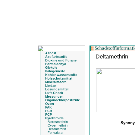
Asbest
Deltamethrin
Azofarbstoffe
Dioxine und Furane
Formaldehyd
Glykole
halogenierte
Kohlenwasserstoffe
Holzschutzmittel
Mineralfasern
Lindan
Lösungsmittel
Luft-Check
Messungen
Organochlorpestizide
Ozon
PAK
PCB
PCP
Pyrethroide
Bioresmethrin
Synon
Cypermethrin
Deltamethrin
Fenvalerat