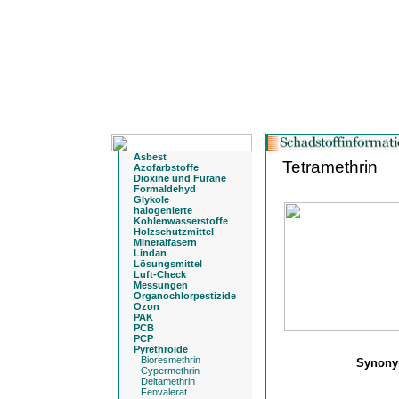
Asbest
Tetramethrin
Azofarbstoffe
Dioxine und Furane
Formaldehyd
Glykole
halogenierte
Kohlenwasserstoffe
Holzschutzmittel
Mineralfasern
Lindan
Lösungsmittel
Luft-Check
Messungen
Organochlorpestizide
Ozon
PAK
PCB
PCP
Pyrethroide
Bioresmethrin
Synon
Cypermethrin
Deltamethrin
Fenvalerat