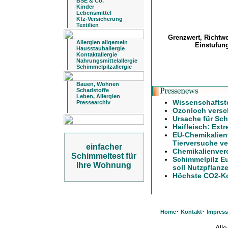
BSE & Co.
Kinder
Lebensmittel
Kfz-Versicherung
Textilien
Grenzwert, Richtw
Allergien allgemein
Einstufu
Hausstauballergie
Kontaktallergie
Nahrungsmittelallergie
Schimmelpilzallergie
Bauen, Wohnen
Schadstoffe
Leben, Allergien
Wissenschaftst
Pressearchiv
Ozonloch versch
Ursache für Sch
Haifleisch: Ext
EU-Chemikalien
Tierversuche ve
einfacher
Chemikalienver
Schimmeltest für
Schimmelpilz E
Ihre Wohnung
soll Nutzpflanz
Höchste CO2-Ko
·
·
Home
Kontakt
Impres
All