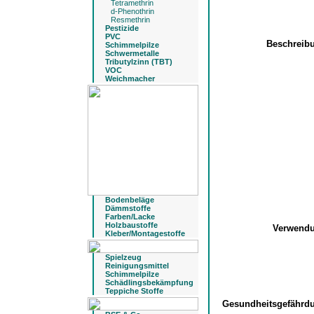
Tetramethrin
d-Phenothrin
Resmethrin
Pestizide
PVC
Beschreib
Schimmelpilze
Schwermetalle
Tributylzinn (TBT)
VOC
Weichmacher
Bodenbeläge
Dämmstoffe
Farben/Lacke
Holzbaustoffe
Verwend
Kleber/Montagestoffe
Spielzeug
Reinigungsmittel
Schimmelpilze
Schädlingsbekämpfung
Teppiche Stoffe
Gesundheitsgefähr