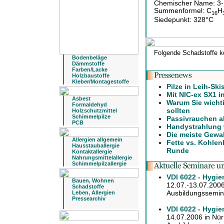
Chemischer Name: 3-
Summenformel: C
H
16
Siedepunkt: 328°C
Folgende Schadstoffe k
Bodenbeläge
Dämmstoffe
Farben/Lacke
Holzbaustoffe
Kleber/Montagestoffe
Pilze in Leih-Ski
Mit NIC-ex SX1 i
Asbest
Warum Sie wicht
Formaldehyd
sollten
Holzschutzmittel
Schimmelpilze
Passivrauchen a
PCB
Handystrahlung 
Die meiste Gewa
Allergien allgemein
Fette vs. Kohlen
Hausstauballergie
Runde
Kontaktallergie
Nahrungsmittelallergie
Schimmelpilzallergie
VDI 6022 - Hygie
Bauen, Wohnen
12.07.-13.07.2006
Schadstoffe
Ausbildungssemina
Leben, Allergien
Pressearchiv
VDI 6022 - Hygi
14.07.2006 in Nü