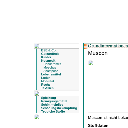
BSE & Co.
Muscon
Gesundheit
Kinder
Kosmetik
Handcremes
Moschus
Shampoos
Lebensmittel
Leder
Mobilität
Recht
Textilien
Spielzeug
Reinigungsmittel
Schimmelpilze
Schädlingsbekämpfung
Teppiche Stoffe
Muscon ist nicht beka
Stoffdaten