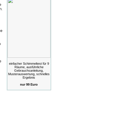
e
n.
ze
h
e
einfacher Schimmeltest für 9
Räume, ausführliche
Gebrauchsanleitung,
Musterauswertung, schnelles
Ergebnis
nur 99 Euro