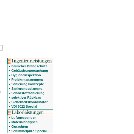
baulicher Brandschutz
Gebäudeuntersuchung
Hygieneinspektion
Projektmanagement
Sanierungskonzepte
Sanierungsplanung
e
Schadstoffsanierung
selektiver Rückbau
Sicherheitskoordinator
VDI 6022 Special
Luftmessungen
Materialanalysen
Gutachten
Schimmelpilze Special