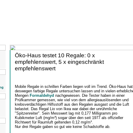
Öko-Haus testet 10 Regale: 0 x
empfehlenswert, 5 x eingeschränkt
empfehlenswert
Mobile Regale in schrillen Farben liegen voll im Trend. Öko-Haus hat
ng
deswegen farbige Regale untersuchen lassen und in vielen erheblich
Mengen
Formaldehyd
nachgewiesen. Die Tester haben in einer
Prüfkammer gemessen, wie viel von dem allergieauslösenden und
krebsverdächtigen Hilfsstoff aus den Regalen ausgast und die Luft
belastet. Das Regal Lio von Ikea war dabei der unrühmliche
"Spitzenreiter". Sein Messwert lag mit 0,177 Milligramm pro
Kubikmeter Luft (mg/m³) sogar über den seit 1977 als offizieller
Richtwert für Raumluft geltenden 0,12 mg/m³.
Nur drei Regale gaben so gut wie keine Schadstoffe ab.