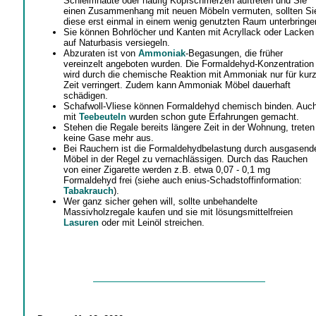
Schleimhäute oder häufig Kopfschmerzen auftreten und Sie
einen Zusammenhang mit neuen Möbeln vermuten, sollten Si
diese erst einmal in einem wenig genutzten Raum unterbringe
Sie können Bohrlöcher und Kanten mit Acryllack oder Lacken
auf Naturbasis versiegeln.
Abzuraten ist von
Ammoniak
-Begasungen, die früher
vereinzelt angeboten wurden. Die Formaldehyd-Konzentration
wird durch die chemische Reaktion mit Ammoniak nur für kur
Zeit verringert. Zudem kann Ammoniak Möbel dauerhaft
schädigen.
Schafwoll-Vliese können Formaldehyd chemisch binden. Auc
mit
Teebeuteln
wurden schon gute Erfahrungen gemacht.
Stehen die Regale bereits längere Zeit in der Wohnung, treten
keine Gase mehr aus.
Bei Rauchern ist die Formaldehydbelastung durch ausgasend
Möbel in der Regel zu vernachlässigen. Durch das Rauchen
von einer Zigarette werden z.B. etwa 0,07 - 0,1 mg
Formaldehyd frei (siehe auch enius-Schadstoffinformation:
Tabakrauch
).
Wer ganz sicher gehen will, sollte unbehandelte
Massivholzregale kaufen und sie mit lösungsmittelfreien
Lasuren
oder mit Leinöl streichen.