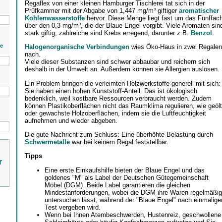
Regaflex von einer kleinen Hamburger Tischlerei tat sich in der
Prüfkammer mit der Abgabe von 1,447 mg/m³ giftiger
aromatischer
Kohlenwasserstoffe
hervor. Diese Menge liegt fast um das Fünffac
über den 0,3 mg/m³, die der Blaue Engel vorgibt. Viele Aromaten sin
stark giftig; zahlreiche sind Krebs erregend, darunter z.B.
Benzol
.
ie
Halogenorganische Verbindungen
wies Öko-Haus in zwei Regalen
nach.
Viele dieser Substanzen sind schwer abbaubar und reichern sich
deshalb in der Umwelt an. Außerdem können sie Allergien auslösen.
Ein Problem bringen die verleimten Holzwerkstoffe generell mit sich:
Sie haben einen hohen Kunststoff-Anteil. Das ist ökologisch
bedenklich, weil kostbare Ressourcen verbraucht werden. Zudem
können Plastikoberflächen nicht das Raumklima regulieren, wie geöl
oder gewachste Holzoberflächen, indem sie die Luftfeuchtigkeit
aufnehmen und wieder abgeben.
Die gute Nachricht zum Schluss: Eine überhöhte Belastung durch
Schwermetalle
war bei keinem Regal feststellbar.
Tipps
r
Eine erste Einkaufshilfe bieten der Blaue Engel und das
goldenes "M" als Label der Deutschen Gütegemeinschaft
Möbel (DGM). Beide Label garantieren die gleichen
Mindestanforderungen, wobei die DGM ihre Waren regelmäßig
untersuchen lässt, während der "Blaue Engel" nach einmalig
Test vergeben wird.
Wenn bei Ihnen Atembeschwerden, Hustenreiz, geschwollene