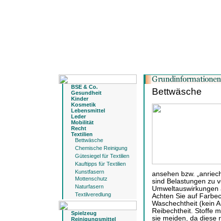
BSE & Co.
Bettwäsche
Gesundheit
Kinder
Kosmetik
Lebensmittel
Leder
Mobilität
Recht
Textilien
Bettwäsche
Chemische Reinigung
Gütesiegel für Textilien
Kauftipps für Textilien
Kunstfasern
ansehen bzw. „anriech
Mottenschutz
sind Belastungen zu v
Naturfasern
Umweltauswirkungen a
Textilveredlung
Achten Sie auf Farbec
Waschechtheit (kein 
Reibechtheit. Stoffe 
Spielzeug
sie meiden, da diese 
Reinigungsmittel