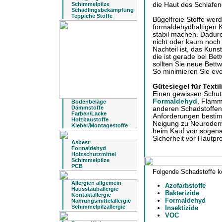
Schimmelpilze
die Haut des Schlafe
Schädlingsbekämpfung
Teppiche Stoffe
Bügelfreie Stoffe we
formaldehydhaltigen K
stabil machen. Dadurc
nicht oder kaum noch 
Nachteil ist, das Kun
die ist gerade bei Bet
sollten Sie neue Bet
So minimieren Sie ev
Gütesiegel für Textil
Einen gewissen Schut
Formaldehyd
, Flamm
Bodenbeläge
Dämmstoffe
anderen Schadstoffen 
Farben/Lacke
Anforderungen besti
Holzbaustoffe
Neigung zu Neurodermi
Kleber/Montagestoffe
beim Kauf von sogenan
Sicherheit vor Hautpr
Asbest
Formaldehyd
Holzschutzmittel
Schimmelpilze
PCB
Folgende Schadstoffe k
Allergien allgemein
Azofarbstoffe
Hausstauballergie
Bakterizide
Kontaktallergie
Formaldehyd
Nahrungsmittelallergie
Schimmelpilzallergie
Insektizide
VOC