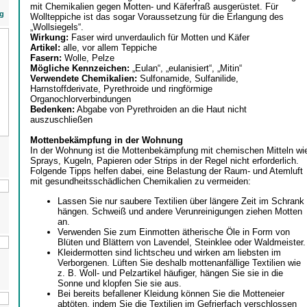
mit Chemikalien gegen Motten- und Käferfraß ausgerüstet. Für
g
Wollteppiche ist das sogar Voraussetzung für die Erlangung des
„Wollsiegels“.
Wirkung:
Faser wird unverdaulich für Motten und Käfer
Artikel:
alle, vor allem Teppiche
Fasern:
Wolle, Pelze
Mögliche Kennzeichen:
„Eulan“, „eulanisiert“, „Mitin“
Verwendete Chemikalien:
Sulfonamide, Sulfanilide,
Harnstoffderivate, Pyrethroide und ringförmige
Organochlorverbindungen
Bedenken:
Abgabe von Pyrethroiden an die Haut nicht
auszuschließen
Mottenbekämpfung in der Wohnung
In der Wohnung ist die Mottenbekämpfung mit chemischen Mitteln wi
Sprays, Kugeln, Papieren oder Strips in der Regel nicht erforderlich.
Folgende Tipps helfen dabei, eine Belastung der Raum- und Atemluft
mit gesundheitsschädlichen Chemikalien zu vermeiden:
Lassen Sie nur saubere Textilien über längere Zeit im Schrank
hängen. Schweiß und andere Verunreinigungen ziehen Motten
an.
Verwenden Sie zum Einmotten ätherische Öle in Form von
Blüten und Blättern von Lavendel, Steinklee oder Waldmeister.
Kleidermotten sind lichtscheu und wirken am liebsten im
Verborgenen. Lüften Sie deshalb mottenanfällige Textilien wie
z. B. Woll- und Pelzartikel häufiger, hängen Sie sie in die
Sonne und klopfen Sie sie aus.
Bei bereits befallener Kleidung können Sie die Motteneier
abtöten, indem Sie die Textilien im Gefrierfach verschlossen