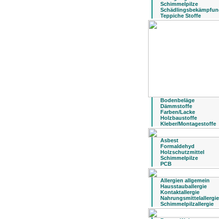
Schimmelpilze
Schädlingsbekämpfun
Teppiche Stoffe
Bodenbeläge
Dämmstoffe
Farben/Lacke
Holzbaustoffe
Kleber/Montagestoffe
Asbest
Formaldehyd
Holzschutzmittel
Schimmelpilze
PCB
Allergien allgemein
Hausstauballergie
Kontaktallergie
Nahrungsmittelallergie
Schimmelpilzallergie