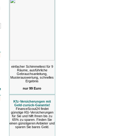
t
einfacher Schimmeltest für 9
Räume, ausführliche
Gebrauchsanleitung,
Musterauswertung, schnelles
Ergebnis
nur 99 Euro
e
Kfz-Versicherungen mit
Geld-zurück-Garantie!
FinanceScout24 findet
günstige Kfz-Versicherungen
für Sie und hilft Ihnen bis zu
65% zu sparen. Finden Sie
einen günstigeren Anbieter und
sparen Sie bares Geld.