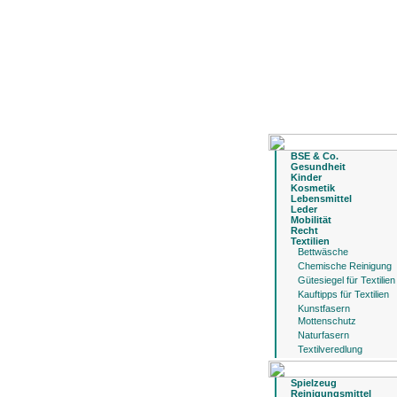
BSE & Co.
Gesundheit
Kinder
Kosmetik
Lebensmittel
Leder
Mobilität
Recht
Textilien
Bettwäsche
Chemische Reinigung
Gütesiegel für Textilien
Kauftipps für Textilien
Kunstfasern
Mottenschutz
Naturfasern
Textilveredlung
Spielzeug
Reinigungsmittel