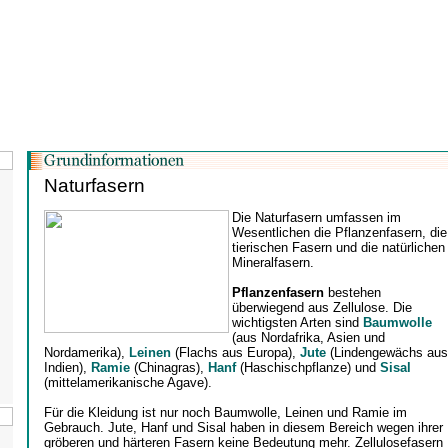
Naturfasern
Die Naturfasern umfassen im
Wesentlichen die Pflanzenfasern, die
tierischen Fasern und die natürlichen
Mineralfasern.
Pflanzenfasern
bestehen
überwiegend aus Zellulose. Die
wichtigsten Arten sind
Baumwolle
(aus Nordafrika, Asien und
Nordamerika),
Leinen
(Flachs aus Europa),
Jute
(Lindengewächs aus
Indien),
Ramie
(Chinagras),
Hanf
(Haschischpflanze) und
Sisal
(mittelamerikanische Agave).
Für die Kleidung ist nur noch Baumwolle, Leinen und Ramie im
Gebrauch. Jute, Hanf und Sisal haben in diesem Bereich wegen ihrer
gröberen und härteren Fasern keine Bedeutung mehr. Zellulosefasern