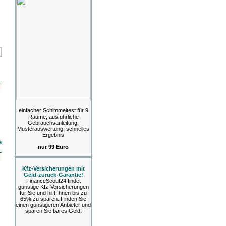
einfacher Schimmeltest für 9
Räume, ausführliche
Gebrauchsanleitung,
Musterauswertung, schnelles
Ergebnis
e
nur 99 Euro
Kfz-Versicherungen mit
Geld-zurück-Garantie!
FinanceScout24 findet
günstige Kfz-Versicherungen
für Sie und hilft Ihnen bis zu
65% zu sparen. Finden Sie
einen günstigeren Anbieter und
sparen Sie bares Geld.