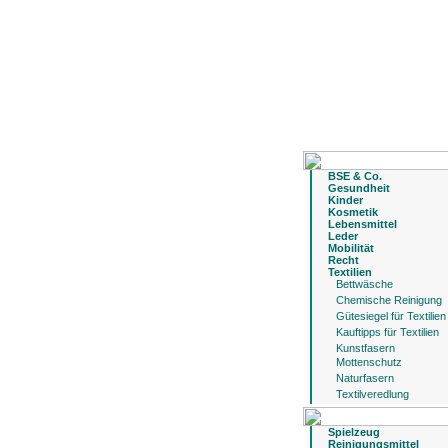
BSE & Co.
Gesundheit
Kinder
Kosmetik
Lebensmittel
Leder
Mobilität
Recht
Textilien
Bettwäsche
Chemische Reinigung
Gütesiegel für Textilien
Kauftipps für Textilien
Kunstfasern
Mottenschutz
Naturfasern
Textilveredlung
Spielzeug
Reinigungsmittel