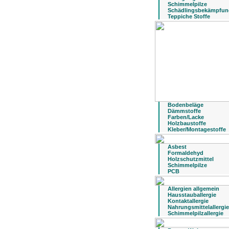
Schimmelpilze
Schädlingsbekämpfun
Teppiche Stoffe
Bodenbeläge
Dämmstoffe
Farben/Lacke
Holzbaustoffe
Kleber/Montagestoffe
Asbest
Formaldehyd
Holzschutzmittel
Schimmelpilze
PCB
Allergien allgemein
Hausstauballergie
Kontaktallergie
Nahrungsmittelallergie
Schimmelpilzallergie