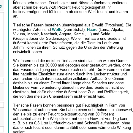
können sehr schnell Feuchtigkeit und Nässe aufnehmen, verlieren
g
aber schon bei etwa 7-10 Prozent Feuchtigkeitsgehalt ihr
Isoliervermögen und fühlen sich ab diesem Wert feucht und klamm
an.
Tierische Fasern
bestehen überwiegend aus Eiweiß (Proteinen). Die
wichtigsten Arten sind
Wolle
(vom Schaf),
Haare
(Lama, Alpaka,
Vikuna, Mohair, Kaschmir, Angora, Kamel, ...) und Seide
(Gespinstfaser der Seidenraupe). Wolle, Tierhaare und Seide sind
äußerst komplizierte Proteinfasern, die die Tiere im Laufe von
Jahrmillionen zu ihrem Schutz gegen die Unbilden der Witterung
entwickelt haben.
Wollfasern und die meisten Tierhaare sind elastisch wie ein Gummi.
Sie können bis zu 30.000 mal gebogen oder gestaucht werden, ohne
das Faserschädigung oder Faserbruch entsteht. Die Fasern erhalten
ihre natürliche Elastizität zum einen durch ihre Lockenstruktur und
zum andern durch ihren speziellen zellularen Aufbau. Sie können
deshalb bis zu einem Drittel ihrer Länge ohne Schaden und ohne
bleibende Formveränderung überdehnt werden. Seide ist nicht so
elastisch, hat dafür aber eine äußerst hohe Zug- und Reißfestigkeit,
die von den meisten Chemiefasern nicht erreicht wird.
Tierische Fasern können besonders gut Feuchtigkeit in Form von
Wasserdampf aufnehmen. Sie haben einen sehr hohen Isolationswert
den sie bis zu einer Feuchtigkeitssättigung von 30 Prozent
aufrechterhalten. Ein Wollpullover mit einem Gewicht von 1kg kann
z. B. bis zu 0,3 Liter Luftfeuchtigkeit und Schweiß aufnehmen, ohne
das er sich feucht oder klamm anfühlt oder seine wärmende Wirkung
verliert.