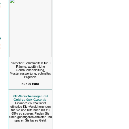
e
einfacher Schimmeltest für 9
Räume, ausführliche
Gebrauchsanleitung,
Musterauswertung, schnelles
Ergebnis
nur 99 Euro
Kfz-Versicherungen mit
Geld-zurück-Garantie!
FinanceScout24 findet
günstige Kfz-Versicherungen
für Sie und hilft Ihnen bis zu
65% zu sparen. Finden Sie
einen günstigeren Anbieter und
sparen Sie bares Geld.