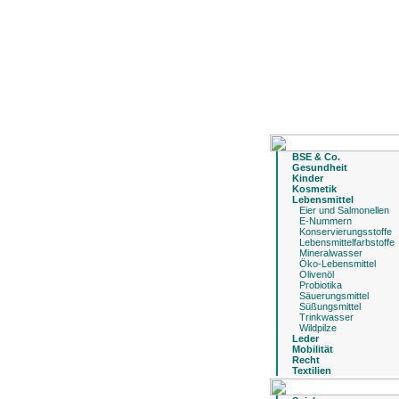
BSE & Co.
Gesundheit
Kinder
Kosmetik
Lebensmittel
Eier und Salmonellen
E-Nummern
Konservierungsstoffe
Lebensmittelfarbstoffe
Mineralwasser
Öko-Lebensmittel
Olivenöl
Probiotika
Säuerungsmittel
Süßungsmittel
Trinkwasser
Wildpilze
Leder
Mobilität
Recht
Textilien