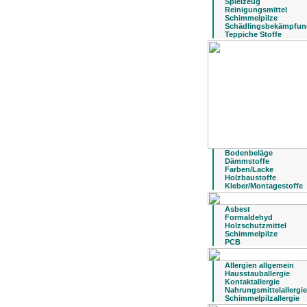
Spielzeug
Reinigungsmittel
Schimmelpilze
Schädlingsbekämpfun
Teppiche Stoffe
Bodenbeläge
Dämmstoffe
Farben/Lacke
Holzbaustoffe
Kleber/Montagestoffe
Asbest
Formaldehyd
Holzschutzmittel
Schimmelpilze
PCB
Allergien allgemein
Hausstauballergie
Kontaktallergie
Nahrungsmittelallergie
Schimmelpilzallergie