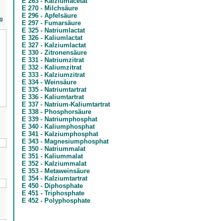
E 263 - Kalziumacetat
E 270 - Milchsäure
E 296 - Apfelsäure
g
E 297 - Fumarsäure
E 325 - Natriumlactat
E 326 - Kaliumlactat
E 327 - Kalziumlactat
E 330 - Zitronensäure
E 331 - Natriumzitrat
E 332 - Kaliumzitrat
E 333 - Kalziumzitrat
E 334 - Weinsäure
E 335 - Natriumtartrat
E 336 - Kaliumtartrat
E 337 - Natrium-Kaliumtartrat
E 338 - Phosphorsäure
E 339 - Natriumphosphat
E 340 - Kaliumphosphat
E 341 - Kalziumphosphat
E 343 - Magnesiumphosphat
E 350 - Natriummalat
E 351 - Kaliummalat
E 352 - Kalziummalat
E 353 - Metaweinsäure
E 354 - Kalziumtartrat
E 450 - Diphosphate
E 451 - Triphosphate
E 452 - Polyphosphate