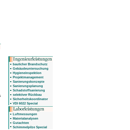
baulicher Brandschutz
Gebäudeuntersuchung
Hygieneinspektion
Projektmanagement
Sanierungskonzepte
Sanierungsplanung
Schadstoffsanierung
selektiver Rückbau
s
Sicherheitskoordinator
VDI 6022 Special
Luftmessungen
Materialanalysen
Gutachten
Schimmelpilze Special