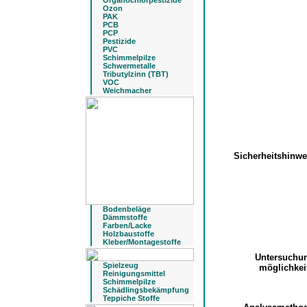
Organochlorpestizide
Ozon
PAK
PCB
PCP
Pestizide
PVC
Schimmelpilze
Schwermetalle
Tributylzinn (TBT)
VOC
Weichmacher
Sicherheitshinw
Bodenbeläge
Dämmstoffe
Farben/Lacke
Holzbaustoffe
Kleber/Montagestoffe
Untersuchu
Spielzeug
möglichke
Reinigungsmittel
Schimmelpilze
Schädlingsbekämpfung
Teppiche Stoffe