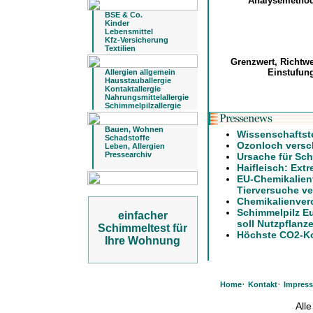
Analysemetho
BSE & Co.
Kinder
Lebensmittel
Kfz-Versicherung
Textilien
Grenzwert, Richtw
Einstufu
Allergien allgemein
Hausstauballergie
Kontaktallergie
Nahrungsmittelallergie
Schimmelpilzallergie
Bauen, Wohnen
Wissenschaftst
Schadstoffe
Ozonloch versch
Leben, Allergien
Pressearchiv
Ursache für Sch
Haifleisch: Ext
EU-Chemikalien
Tierversuche ve
Chemikalienver
Schimmelpilz E
einfacher
soll Nutzpflanz
Schimmeltest für
Höchste CO2-Ko
Ihre Wohnung
·
·
Home
Kontakt
Impres
All