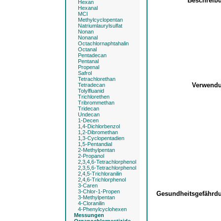
Beschreib
Hexan
Hexanal
MCI
Methylcyclopentan
Natriumlaurylsulfat
Nonan
Nonanal
Octachlornaphtahalin
Octanal
Pentadecan
Pentanal
Propenal
Safrol
Tetrachlorethan
Verwend
Tetradecan
Tolylfluanid
Trichlorethen
Tribrommethan
Tridecan
Undecan
1-Decen
1,4-Dichlorbenzol
1,2-Dibromethan
1,3-Cyclopentadien
1,5-Pentandial
2-Methylpentan
2-Propanol
2,3,4,6-Tetrachlorphenol
2,3,5,6-Tetrachlorphenol
2,4,5-Trichloranilin
2,4,6-Trichlorphenol
3-Caren
3-Chlor-1-Propen
Gesundheitsgefähr
3-Methylpentan
4-Cloranilin
4-Phenylcyclohexen
Messungen