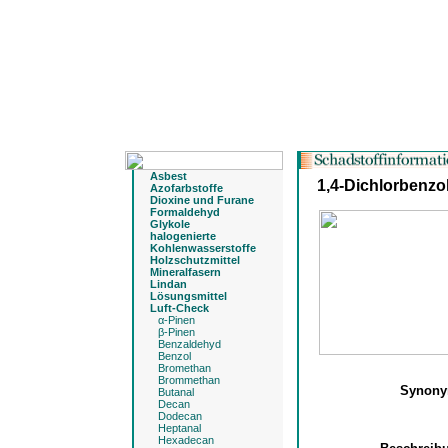
Asbest
1,4-Dichlorbenzo
Azofarbstoffe
Dioxine und Furane
Formaldehyd
Glykole
halogenierte
Kohlenwasserstoffe
Holzschutzmittel
Mineralfasern
Lindan
Lösungsmittel
Luft-Check
α-Pinen
β-Pinen
Benzaldehyd
Benzol
Bromethan
Brommethan
Synon
Butanal
Decan
Dodecan
Heptanal
Hexadecan