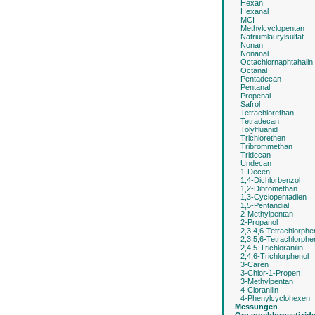
Hexan
Hexanal
MCI
Methylcyclopentan
Natriumlaurylsulfat
Nonan
Nonanal
Octachlornaphtahalin
Octanal
Pentadecan
Pentanal
Propenal
Safrol
Tetrachlorethan
Tetradecan
Tolylfluanid
Trichlorethen
Tribrommethan
Tridecan
Undecan
1-Decen
1,4-Dichlorbenzol
1,2-Dibromethan
1,3-Cyclopentadien
1,5-Pentandial
2-Methylpentan
2-Propanol
2,3,4,6-Tetrachlorphe
2,3,5,6-Tetrachlorphe
2,4,5-Trichloranilin
2,4,6-Trichlorphenol
3-Caren
3-Chlor-1-Propen
3-Methylpentan
4-Cloranilin
4-Phenylcyclohexen
Messungen