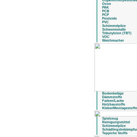
Organochlorpestizid
Ozon
PAK
PCB
PCP
Pestizide
PVC
Schimmelpilze
Schwermetalle
Tributylzinn (TBT)
VOC
Weichmacher
Bodenbeläge
Dämmstoffe
Farben/Lacke
Holzbaustoffe
Kleber/Montagestoffe
Spielzeug
Reinigungsmittel
Schimmelpilze
Schädlingsbekämpfu
Teppiche Stoffe