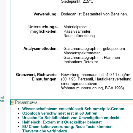
Siedepunkt: 215°C
Verwendung:
Dodecan ist Bestandteil von Benzinen.
Untersuchungs-
Materialprobe
möglichkeiten:
Passivsammler
Raumluftmessung
Analysemethoden:
Gaschromatograph m. gekoppeltem
Massenspektrometer
Gaschromatograph mit Flammen
Ionisations Detektor
Grenzwert, Richtwerte,
Bewertung Innenraumluft: 4,0 / 17 µg/m³
Einstufungen:
(50. / 95. Perzentil, Häufigkeitsverteilung
einer representativen
Wohnraumuntersuchung, BGA 1993)
nol
nol
Wissenschaftsteam entschlüsselt Schimmelpilz-Genom
Ozonloch verschwindet erst in 60 Jahren
Ursache für Schädlichkeit von Umweltgiften entdeckt
Haifleisch: Extrem mit Quecksilber belastet
EU-Chemikalienverordnung: Neue Tests könnnen
Tierversuche verhindern