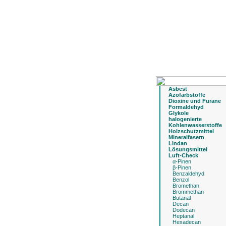
Asbest
Azofarbstoffe
Dioxine und Furane
Formaldehyd
Glykole
halogenierte
Kohlenwasserstoffe
Holzschutzmittel
Mineralfasern
Lindan
Lösungsmittel
Luft-Check
α-Pinen
β-Pinen
Benzaldehyd
Benzol
Bromethan
Brommethan
Butanal
Decan
Dodecan
Heptanal
Hexadecan