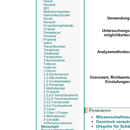
Hexan
Hexanal
MCI
Methylcyclopentan
Natriumlaurylsulfat
Verwendun
Nonan
Nonanal
Octachlornaphtahalin
Octanal
Untersuchung
Pentadecan
möglichkeite
Pentanal
Propenal
Safrol
Tetrachlorethan
Tetradecan
Analysemethode
Tolylfluanid
Trichlorethen
Tribrommethan
Tridecan
Undecan
1-Decen
1,4-Dichlorbenzol
Grenzwert, Richtwert
1,2-Dibromethan
1,3-Cyclopentadien
Einstufunge
1,5-Pentandial
2-Methylpentan
2-Propanol
2,3,4,6-Tetrachlorphenol
2,3,5,6-Tetrachlorphenol
2,4,5-Trichloranilin
2,4,6-Trichlorphenol
3-Caren
3-Chlor-1-Propen
3-Methylpentan
Wissenschaftste
4-Cloranilin
Ozonloch verschw
4-Phenylcyclohexen
Ursache für Schä
Messungen