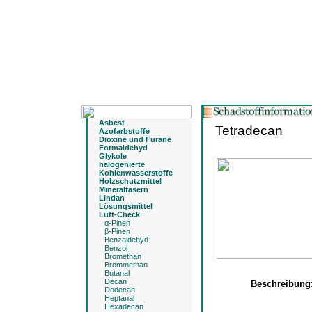
Asbest
Tetradecan
Azofarbstoffe
Dioxine und Furane
Formaldehyd
Glykole
halogenierte
Kohlenwasserstoffe
Holzschutzmittel
Mineralfasern
Lindan
Lösungsmittel
Luft-Check
α-Pinen
β-Pinen
Benzaldehyd
Benzol
Bromethan
Brommethan
Butanal
Decan
Beschreibun
Dodecan
Heptanal
Hexadecan