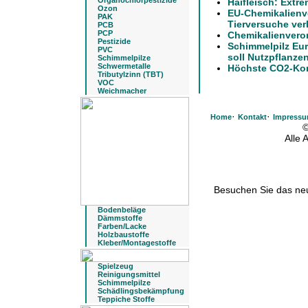
Organochlorpestizide
Haifleisch: Extre
Ozon
EU-Chemikalienv
PAK
Tierversuche ver
PCB
PCP
Chemikalienvero
Pestizide
Schimmelpilz Eu
PVC
soll Nutzpflanze
Schimmelpilze
Schwermetalle
Höchste CO2-Konz
Tributylzinn (TBT)
VOC
Weichmacher
·
·
Home
Kontakt
Impress
©
Alle
Besuchen Sie das n
Bodenbeläge
Dämmstoffe
Farben/Lacke
Holzbaustoffe
Kleber/Montagestoffe
Spielzeug
Reinigungsmittel
Schimmelpilze
Schädlingsbekämpfung
Teppiche Stoffe