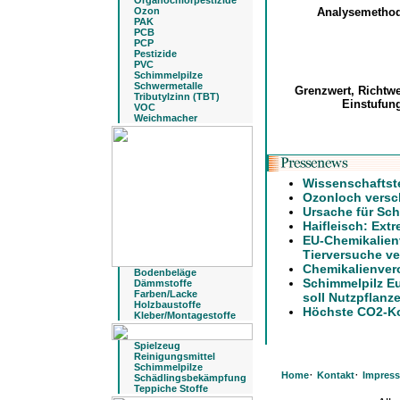
Organochlorpestizide
Ozon
Analysemetho
PAK
PCB
PCP
Pestizide
PVC
Schimmelpilze
Schwermetalle
Grenzwert, Richtw
Tributylzinn (TBT)
Einstufu
VOC
Weichmacher
Wissenschaftst
Ozonloch versch
Ursache für Sch
Haifleisch: Ext
EU-Chemikalien
Tierversuche ve
Chemikalienver
Bodenbeläge
Schimmelpilz E
Dämmstoffe
Farben/Lacke
soll Nutzpflanz
Holzbaustoffe
Höchste CO2-Ko
Kleber/Montagestoffe
Spielzeug
Reinigungsmittel
Schimmelpilze
·
·
Home
Kontakt
Impres
Schädlingsbekämpfung
Teppiche Stoffe