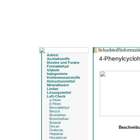
Asbest
4-Phenylcyclo
Azofarbstoffe
Dioxine und Furane
Formaldehyd
Glykole
halogenierte
Kohlenwasserstoffe
Holzschutzmittel
Mineralfasern
Lindan
Lösungsmittel
Luft-Check
α-Pinen
β-Pinen
Benzaldehyd
Benzol
Bromethan
Brommethan
Butanal
Decan
Beschreib
Dodecan
Heptanal
Hexadecan