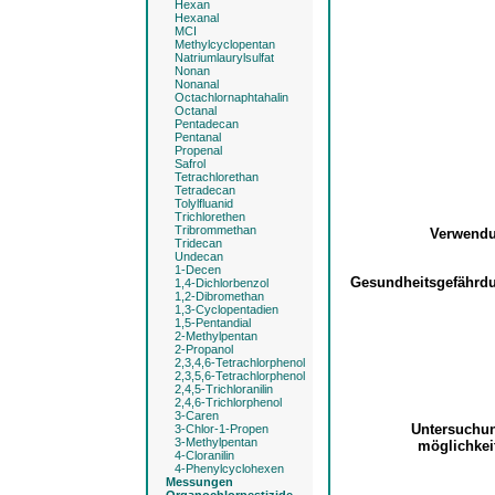
Hexan
Hexanal
MCI
Methylcyclopentan
Natriumlaurylsulfat
Nonan
Nonanal
Octachlornaphtahalin
Octanal
Pentadecan
Pentanal
Propenal
Safrol
Tetrachlorethan
Tetradecan
Tolylfluanid
Trichlorethen
Tribrommethan
Verwend
Tridecan
Undecan
1-Decen
Gesundheitsgefähr
1,4-Dichlorbenzol
1,2-Dibromethan
1,3-Cyclopentadien
1,5-Pentandial
2-Methylpentan
2-Propanol
2,3,4,6-Tetrachlorphenol
2,3,5,6-Tetrachlorphenol
2,4,5-Trichloranilin
2,4,6-Trichlorphenol
3-Caren
Untersuchu
3-Chlor-1-Propen
3-Methylpentan
möglichke
4-Cloranilin
4-Phenylcyclohexen
Messungen