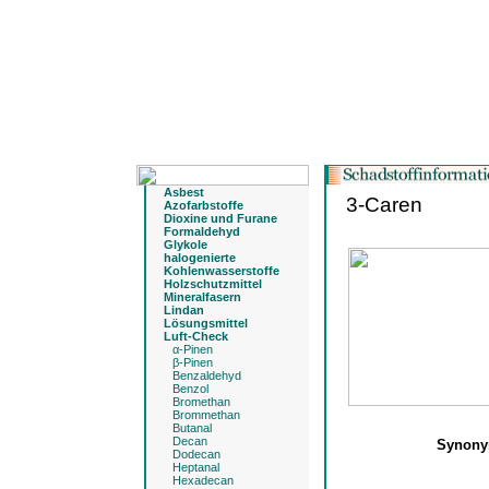
Asbest
3-Caren
Azofarbstoffe
Dioxine und Furane
Formaldehyd
Glykole
halogenierte
Kohlenwasserstoffe
Holzschutzmittel
Mineralfasern
Lindan
Lösungsmittel
Luft-Check
α-Pinen
β-Pinen
Benzaldehyd
Benzol
Bromethan
Brommethan
Butanal
Decan
Synon
Dodecan
Heptanal
Hexadecan