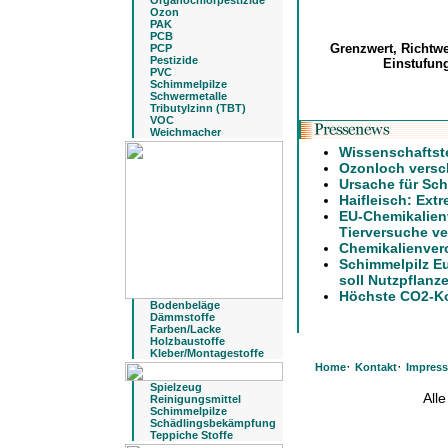
Organochlorpestizide
Ozon
PAK
PCB
Grenzwert, Richtw
PCP
Pestizide
Einstufu
PVC
Schimmelpilze
Schwermetalle
Tributylzinn (TBT)
VOC
Weichmacher
Wissenschaftst
Ozonloch versch
Ursache für Sch
Haifleisch: Ext
EU-Chemikalien
Tierversuche ve
Chemikalienver
Schimmelpilz E
soll Nutzpflanz
Höchste CO2-Ko
Bodenbeläge
Dämmstoffe
Farben/Lacke
Holzbaustoffe
Kleber/Montagestoffe
·
·
Home
Kontakt
Impres
Spielzeug
All
Reinigungsmittel
Schimmelpilze
Schädlingsbekämpfung
Teppiche Stoffe