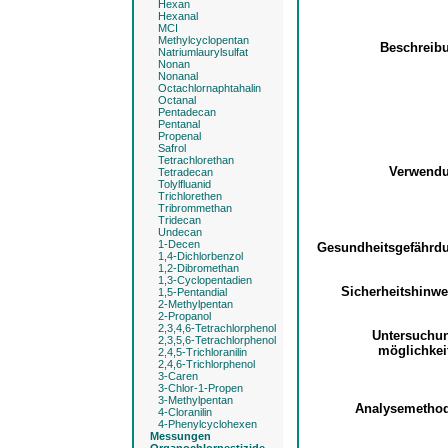
Hexan
Hexanal
MCI
Methylcyclopentan
Beschreib
Natriumlaurylsulfat
Nonan
Nonanal
Octachlornaphtahalin
Octanal
Pentadecan
Pentanal
Propenal
Safrol
Tetrachlorethan
Verwend
Tetradecan
Tolylfluanid
Trichlorethen
Tribrommethan
Tridecan
Undecan
1-Decen
Gesundheitsgefähr
1,4-Dichlorbenzol
1,2-Dibromethan
1,3-Cyclopentadien
Sicherheitshinw
1,5-Pentandial
2-Methylpentan
2-Propanol
2,3,4,6-Tetrachlorphenol
Untersuchu
2,3,5,6-Tetrachlorphenol
möglichke
2,4,5-Trichloranilin
2,4,6-Trichlorphenol
3-Caren
3-Chlor-1-Propen
3-Methylpentan
Analysemetho
4-Cloranilin
4-Phenylcyclohexen
Messungen