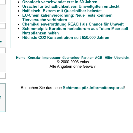
Ozonloch verschwindet erst in 60 Jahren
Ursache für Schädlichkeit von Umweltgiften entdeckt
Haifleisch: Extrem mit Quecksilber belastet
EU-Chemikalienverordnung: Neue Tests könnnen
Tierversuche verhindern
Chemikalienverordnung REACH als Chance für Umwelt
Schimmelpilz Eurotium herbatiorum aus Totem Meer soll
Nutzpflanzen helfen
Höchste CO2-Konzentration seit 650.000 Jahren
ie
·
·
·
·
·
·
·
Home
Kontakt
Impressum
über enius
Partner
AGB
Hilfe
Übersicht
© 2000-2006 enius
Alle Angaben ohne Gewähr
Besuchen Sie das neue
Schimmelpilz-Informationsportal
!
r