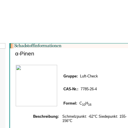
α-Pinen
Gruppe:
Luft-Check
CAS-Nr.:
7785-26-4
Formel:
C
H
10
16
Beschreibung:
Schmelzpunkt: -62°C Siedepunkt: 155-
156°C