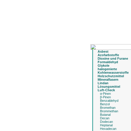
Asbest
Azofarbstoffe
Dioxine und Furane
Formaldehyd
Glykole
halogenierte
Kohlenwasserstoffe
Holzschutzmittel
Mineralfasern
Lindan
Lösungsmittel
Luft-Check
α-Pinen
β-Pinen
Benzaldehyd
Benzol
Bromethan
Brommethan
Butanal
Decan
Dodecan
Heptanal
Hexadecan