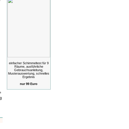
e
einfacher Schimmeltest für 9
Räume, ausführliche
Gebrauchsanleitung,
Musterauswertung, schnelles
Ergebnis
nur 99 Euro
³
ng