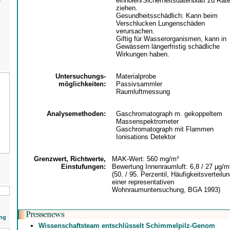
einholen/Sicherheitsdatenblatt zu Rat
e
ziehen.
Gesundheitsschädlich: Kann beim
Verschlucken Lungenschäden
verursachen.
Giftig für Wasserorganismen, kann in
Gewässern längerfristig schädliche
Wirkungen haben.
Untersuchungs-
Materialprobe
möglichkeiten:
Passivsammler
Raumluftmessung
Analysemethoden:
Gaschromatograph m. gekoppeltem
Massenspektrometer
Gaschromatograph mit Flammen
Ionisations Detektor
Grenzwert, Richtwerte,
MAK-Wert: 560 mg/m³
Einstufungen:
Bewertung Innenraumluft: 6,8 / 27 µg/m
(50. / 95. Perzentil, Häufigkeitsverteilu
einer representativen
Wohnraumuntersuchung, BGA 1993)
ng
Wissenschaftsteam entschlüsselt Schimmelpilz-Genom