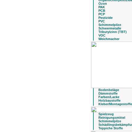
Organochlorpestizid
Ozon
PAK
PCB
PCP
Pestizide
PVC
Schimmelpilze
Schwermetalle
Tributylzinn (TBT)
VOC
Weichmacher
Bodenbeläge
Dämmstoffe
Farben/Lacke
Holzbaustoffe
Kleber/Montagestoffe
Spielzeug
Reinigungsmittel
Schimmelpilze
Schädlingsbekämpfu
Teppiche Stoffe