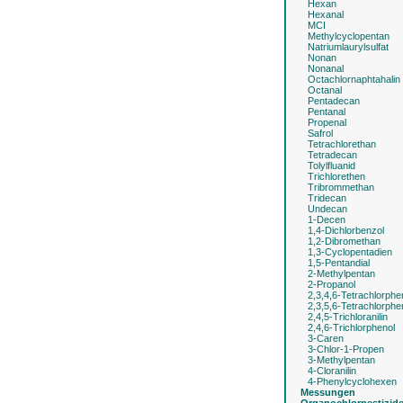
Hexan
Hexanal
MCI
Methylcyclopentan
Natriumlaurylsulfat
Nonan
Nonanal
Octachlornaphtahalin
Octanal
Pentadecan
Pentanal
Propenal
Safrol
Tetrachlorethan
Tetradecan
Tolylfluanid
Trichlorethen
Tribrommethan
Tridecan
Undecan
1-Decen
1,4-Dichlorbenzol
1,2-Dibromethan
1,3-Cyclopentadien
1,5-Pentandial
2-Methylpentan
2-Propanol
2,3,4,6-Tetrachlorphe
2,3,5,6-Tetrachlorphe
2,4,5-Trichloranilin
2,4,6-Trichlorphenol
3-Caren
3-Chlor-1-Propen
3-Methylpentan
4-Cloranilin
4-Phenylcyclohexen
Messungen