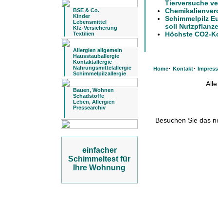
Tierversuche ve
Chemikalienver
BSE & Co.
Kinder
Schimmelpilz E
Lebensmittel
soll Nutzpflanz
Kfz-Versicherung
Höchste CO2-Ko
Textilien
Allergien allgemein
Hausstauballergie
Kontaktallergie
·
·
Nahrungsmittelallergie
Home
Kontakt
Impres
Schimmelpilzallergie
All
Bauen, Wohnen
Schadstoffe
Leben, Allergien
Pressearchiv
Besuchen Sie das 
einfacher
Schimmeltest für
Ihre Wohnung