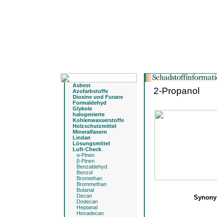
Asbest
2-Propanol
Azofarbstoffe
Dioxine und Furane
Formaldehyd
Glykole
halogenierte
Kohlenwasserstoffe
Holzschutzmittel
Mineralfasern
Lindan
Lösungsmittel
Luft-Check
α-Pinen
β-Pinen
Benzaldehyd
Benzol
Bromethan
Brommethan
Butanal
Decan
Synon
Dodecan
Heptanal
Hexadecan