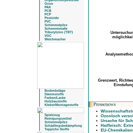
Organochlorpestizide
Ozon
PAK
PCB
PCP
Pestizide
PVC
Schimmelpilze
Schwermetalle
Tributylzinn (TBT)
Untersuchu
VOC
möglichke
Weichmacher
Analysemetho
Grenzwert, Richtw
Einstufu
Bodenbeläge
Dämmstoffe
Farben/Lacke
Holzbaustoffe
Kleber/Montagestoffe
Wissenschaftst
Spielzeug
Ozonloch versch
Reinigungsmittel
Ursache für Sch
Schimmelpilze
Haifleisch: Ext
Schädlingsbekämpfung
Teppiche Stoffe
EU-Chemikalien