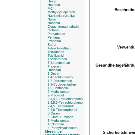
Hexan
Hexanal
MCI
Beschreib
Methylcyclopentan
Natriumlaurylsulfat
Nonan
Nonanal
Octachlornaphtahalin
Octanal
Pentadecan
Pentanal
Propenal
Safrol
Verwend
Tetrachlorethan
Tetradecan
Tolylfluanid
Trichlorethen
Tribrommethan
Gesundheitsgefähr
Tridecan
Undecan
1-Decen
1,4-Dichlorbenzol
1,2-Dibromethan
1,3-Cyclopentadien
1,5-Pentandial
2-Methylpentan
2-Propanol
2,3,4,6-Tetrachlorphenol
2,3,5,6-Tetrachlorphenol
2,4,5-Trichloranilin
2,4,6-Trichlorphenol
3-Caren
3-Chlor-1-Propen
3-Methylpentan
4-Cloranilin
4-Phenylcyclohexen
Messungen
Sicherheitshinw