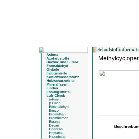
Asbest
Methylcyclope
Azofarbstoffe
Dioxine und Furane
Formaldehyd
Glykole
halogenierte
Kohlenwasserstoffe
Holzschutzmittel
Mineralfasern
Lindan
Lösungsmittel
Luft-Check
α-Pinen
β-Pinen
Benzaldehyd
Benzol
Bromethan
Brommethan
Butanal
Decan
Beschreibu
Dodecan
Heptanal
Hexadecan