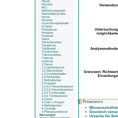
Hexan
Hexanal
Verwendu
MCI
Methylcyclopentan
Natriumlaurylsulfat
Nonan
Nonanal
Octachlornaphtahalin
Octanal
Untersuchun
Pentadecan
Pentanal
möglichkeit
Propenal
Safrol
Tetrachlorethan
Tetradecan
Analysemethod
Tolylfluanid
Trichlorethen
Tribrommethan
Tridecan
Undecan
1-Decen
1,4-Dichlorbenzol
1,2-Dibromethan
Grenzwert, Richtwer
1,3-Cyclopentadien
Einstufung
1,5-Pentandial
2-Methylpentan
2-Propanol
2,3,4,6-Tetrachlorphenol
2,3,5,6-Tetrachlorphenol
2,4,5-Trichloranilin
2,4,6-Trichlorphenol
3-Caren
3-Chlor-1-Propen
3-Methylpentan
Wissenschaftst
4-Cloranilin
Ozonloch versch
4-Phenylcyclohexen
Messungen
Ursache für Sch