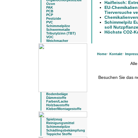
Organochlorpestizide
Haifleisch: Ext
Ozon
EU-Chemikalien
PAK
PCB
Tierversuche ve
PCP
Chemikalienver
Pestizide
Schimmelpilz E
PVC
Schimmelpilze
soll Nutzpflanz
Schwermetalle
Höchste CO2-Ko
Tributylzinn (TBT)
VOC
Weichmacher
·
·
Home
Kontakt
Impres
All
Besuchen Sie das 
Bodenbeläge
Dämmstoffe
Farben/Lacke
Holzbaustoffe
Kleber/Montagestoffe
Spielzeug
Reinigungsmittel
Schimmelpilze
Schädlingsbekämpfung
Teppiche Stoffe