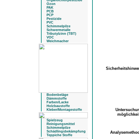
Organochlorpestizide
Ozon
PAK
PCB
PCP
Pestizide
PVC
Schimmelpilze
Schwermetalle
Tributylzinn (TBT)
VOC
Weichmacher
Sicherheitshinw
Bodenbeläge
Dämmstoffe
Farben/Lacke
Holzbaustoffe
Untersuchu
Kleber/Montagestoffe
möglichke
Spielzeug
Reinigungsmittel
Schimmelpilze
Schädlingsbekämpfung
Analysemetho
Teppiche Stoffe