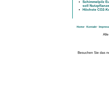
Schimmelpilz E
soll Nutzpflanz
Höchste CO2-Ko
·
·
Home
Kontakt
Impres
All
Besuchen Sie das 