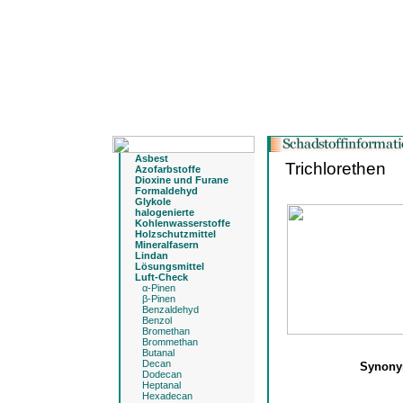
Asbest
Trichlorethen
Azofarbstoffe
Dioxine und Furane
Formaldehyd
Glykole
halogenierte
Kohlenwasserstoffe
Holzschutzmittel
Mineralfasern
Lindan
Lösungsmittel
Luft-Check
α-Pinen
β-Pinen
Benzaldehyd
Benzol
Bromethan
Brommethan
Butanal
Decan
Synon
Dodecan
Heptanal
Hexadecan