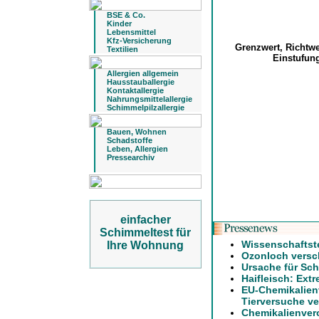
BSE & Co.
Kinder
Lebensmittel
Kfz-Versicherung
Grenzwert, Richtw
Textilien
Einstufu
Allergien allgemein
Hausstauballergie
Kontaktallergie
Nahrungsmittelallergie
Schimmelpilzallergie
Bauen, Wohnen
Schadstoffe
Leben, Allergien
Pressearchiv
einfacher
Schimmeltest für
Wissenschaftst
Ihre Wohnung
Ozonloch versch
Ursache für Sch
Haifleisch: Ext
EU-Chemikalien
Tierversuche ve
Chemikalienver