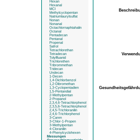
Hexan
Hexanal
MCI
Beschreib
Methylcyclopentan
Natriumlaurylsulfat
Nonan
Nonanal
Octachlornaphtahalin
Octanal
Pentadecan
Pentanal
Propenal
Safrol
Tetrachlorethan
Verwend
Tetradecan
Tolylfluanid
Trichlorethen
Tribrommethan
Tridecan
Undecan
1-Decen
1,4-Dichlorbenzol
1,2-Dibromethan
Gesundheitsgefähr
1,3-Cyclopentadien
1,5-Pentandial
2-Methylpentan
2-Propanol
2,3,4,6-Tetrachlorphenol
2,3,5,6-Tetrachlorphenol
2,4,5-Trichloranilin
2,4,6-Trichlorphenol
3-Caren
3-Chlor-1-Propen
3-Methylpentan
4-Cloranilin
4-Phenylcyclohexen
Messungen