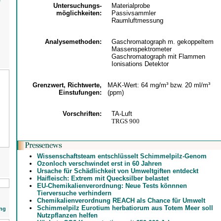
e
Untersuchungs-
Materialprobe
möglichkeiten:
Passivsammler
Raumluftmessung
Analysemethoden:
Gaschromatograph m. gekoppeltem
Massenspektrometer
Gaschromatograph mit Flammen
Ionisations Detektor
Grenzwert, Richtwerte,
MAK-Wert: 64 mg/m³ bzw. 20 ml/m³
Einstufungen:
(ppm)
Vorschriften:
TA-Luft
TRGS 900
Wissenschaftsteam entschlüsselt Schimmelpilz-Genom
Ozonloch verschwindet erst in 60 Jahren
Ursache für Schädlichkeit von Umweltgiften entdeckt
Haifleisch: Extrem mit Quecksilber belastet
EU-Chemikalienverordnung: Neue Tests könnnen
Tierversuche verhindern
Chemikalienverordnung REACH als Chance für Umwelt
Schimmelpilz Eurotium herbatiorum aus Totem Meer soll
ng
Nutzpflanzen helfen