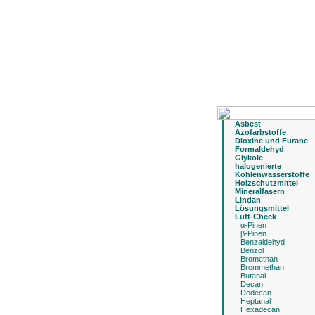
Asbest
Azofarbstoffe
Dioxine und Furane
Formaldehyd
Glykole
halogenierte
Kohlenwasserstoffe
Holzschutzmittel
Mineralfasern
Lindan
Lösungsmittel
Luft-Check
α-Pinen
β-Pinen
Benzaldehyd
Benzol
Bromethan
Brommethan
Butanal
Decan
Dodecan
Heptanal
Hexadecan