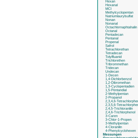
Hexan
Hexanal
MCI
Methylcyclopentan
Natriumlaurylsulfat
Nonan
Nonanal
Octachlornaphtahalin
Octanal
Pentadecan
Pentanal
Propenal
Safrol
Tetrachlorethan
Tetradecan
Tolylfluanid
Trichlorethen
Tribrommethan
Tridecan
Undecan
1-Decen
1,4-Dichlorbenzol
1,2-Dibromethan
1,3-Cyclopentadien
1,5-Pentandial
2-Methylpentan
2-Propanol
2,3,4,6-Tetrachlorphe
2,3,5,6-Tetrachlorphe
2,4,5-Trichloranilin
2,4,6-Trichlorphenol
3-Caren
3-Chlor-1-Propen
3-Methylpentan
4-Cloranilin
4-Phenylcyclohexen
Messungen