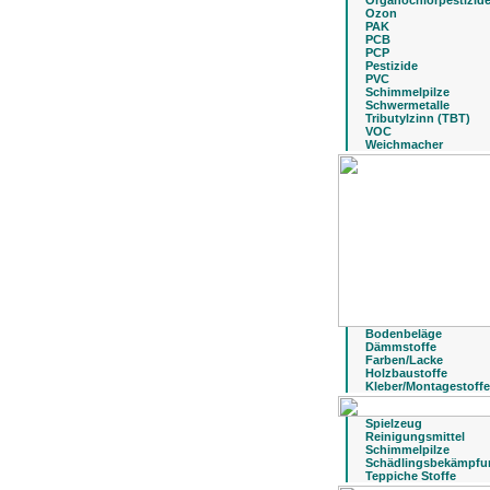
Organochlorpestizid
Ozon
PAK
PCB
PCP
Pestizide
PVC
Schimmelpilze
Schwermetalle
Tributylzinn (TBT)
VOC
Weichmacher
Bodenbeläge
Dämmstoffe
Farben/Lacke
Holzbaustoffe
Kleber/Montagestoffe
Spielzeug
Reinigungsmittel
Schimmelpilze
Schädlingsbekämpfu
Teppiche Stoffe