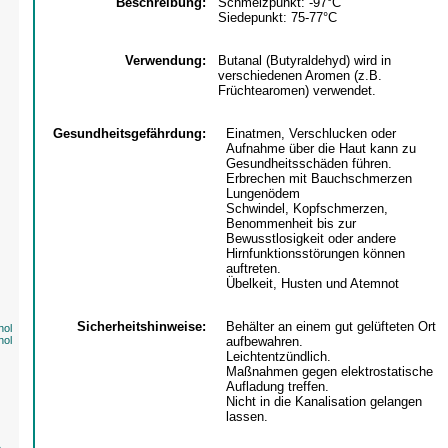
Beschreibung:
Schmelzpunkt: -97°C
Siedepunkt: 75-77°C
Verwendung:
Butanal (Butyraldehyd) wird in
verschiedenen Aromen (z.B.
Früchtearomen) verwendet.
Gesundheitsgefährdung:
Einatmen, Verschlucken oder
Aufnahme über die Haut kann zu
Gesundheitsschäden führen.
Erbrechen mit Bauchschmerzen
Lungenödem
Schwindel, Kopfschmerzen,
Benommenheit bis zur
Bewusstlosigkeit oder andere
Hirnfunktionsstörungen können
auftreten.
Übelkeit, Husten und Atemnot
Sicherheitshinweise:
Behälter an einem gut gelüfteten Ort
nol
nol
aufbewahren.
Leichtentzündlich.
Maßnahmen gegen elektrostatische
Aufladung treffen.
Nicht in die Kanalisation gelangen
lassen.