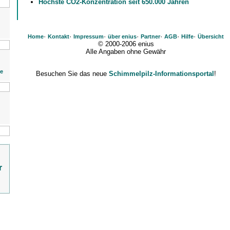
Höchste CO2-Konzentration seit 650.000 Jahren
·
·
·
·
·
·
·
Home
Kontakt
Impressum
über enius
Partner
AGB
Hilfe
Übersicht
© 2000-2006 enius
Alle Angaben ohne Gewähr
ie
Besuchen Sie das neue
Schimmelpilz-Informationsportal
!
r