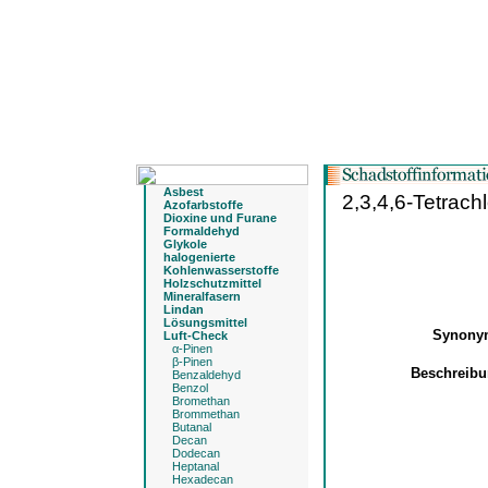
Asbest
2,3,4,6-Tetrach
Azofarbstoffe
Dioxine und Furane
Formaldehyd
Glykole
halogenierte
Kohlenwasserstoffe
Holzschutzmittel
Mineralfasern
Lindan
Lösungsmittel
Synon
Luft-Check
α-Pinen
β-Pinen
Beschreib
Benzaldehyd
Benzol
Bromethan
Brommethan
Butanal
Decan
Dodecan
Heptanal
Hexadecan