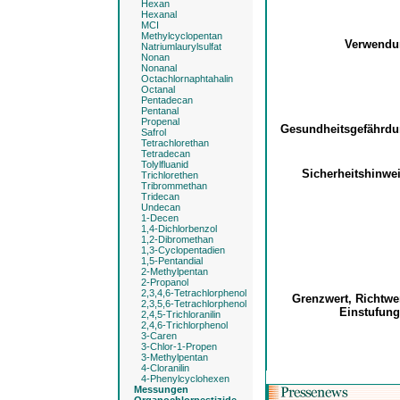
Hexan
Hexanal
MCI
Methylcyclopentan
Verwend
Natriumlaurylsulfat
Nonan
Nonanal
Octachlornaphtahalin
Octanal
Pentadecan
Pentanal
Propenal
Gesundheitsgefährd
Safrol
Tetrachlorethan
Tetradecan
Tolylfluanid
Sicherheitshinwe
Trichlorethen
Tribrommethan
Tridecan
Undecan
1-Decen
1,4-Dichlorbenzol
1,2-Dibromethan
1,3-Cyclopentadien
1,5-Pentandial
2-Methylpentan
2-Propanol
2,3,4,6-Tetrachlorphenol
Grenzwert, Richtwe
2,3,5,6-Tetrachlorphenol
Einstufun
2,4,5-Trichloranilin
2,4,6-Trichlorphenol
3-Caren
3-Chlor-1-Propen
3-Methylpentan
4-Cloranilin
4-Phenylcyclohexen
Messungen