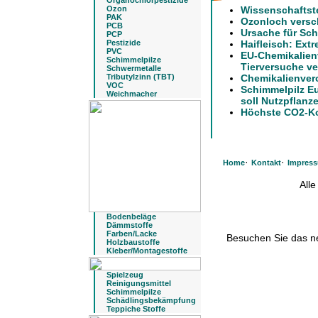
Organochlorpestizide
Ozon
Wissenschaftst
PAK
Ozonloch versch
PCB
Ursache für Sch
PCP
Pestizide
Haifleisch: Extr
PVC
EU-Chemikalien
Schimmelpilze
Tierversuche ve
Schwermetalle
Tributylzinn (TBT)
Chemikalienver
VOC
Schimmelpilz E
Weichmacher
soll Nutzpflanz
Höchste CO2-Kon
·
·
Home
Kontakt
Impres
All
Bodenbeläge
Dämmstoffe
Farben/Lacke
Besuchen Sie das 
Holzbaustoffe
Kleber/Montagestoffe
Spielzeug
Reinigungsmittel
Schimmelpilze
Schädlingsbekämpfung
Teppiche Stoffe