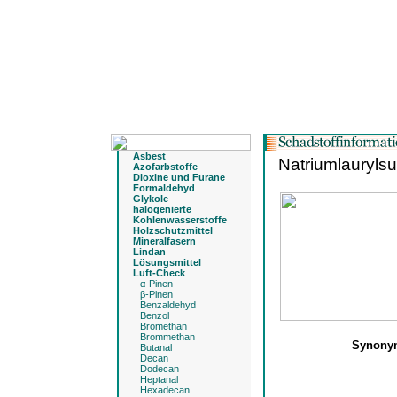
Asbest
Natriumlaurylsul
Azofarbstoffe
Dioxine und Furane
Formaldehyd
Glykole
halogenierte
Kohlenwasserstoffe
Holzschutzmittel
Mineralfasern
Lindan
Lösungsmittel
Luft-Check
α-Pinen
β-Pinen
Benzaldehyd
Benzol
Bromethan
Brommethan
Synon
Butanal
Decan
Dodecan
Heptanal
Hexadecan