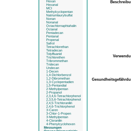
Hexan
Beschreib
Hexanal
MCI
Methylcyclopentan
Natriumlaurylsulfat
Nonan
Nonanal
Octachlornaphtahalin
Octanal
Pentadecan
Pentanal
Propenal
Safrol
Tetrachlorethan
Tetradecan
Tolylfluanid
Verwend
Trichlorethen
Tribrommethan
Tridecan
Undecan
1-Decen
1,4-Dichlorbenzol
1,2-Dibromethan
Gesundheitsgefährd
1,3-Cyclopentadien
1,5-Pentandial
2-Methylpentan
2-Propanol
2,3,4,6-Tetrachlorphenol
2,3,5,6-Tetrachlorphenol
2,4,5-Trichloranilin
2,4,6-Trichlorphenol
3-Caren
3-Chlor-1-Propen
3-Methylpentan
4-Cloranilin
4-Phenylcyclohexen
Messungen