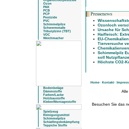
Organochlorpestizide
Ozon
PAK
PCB
PCP
Pestizide
Wissenschaftst
PVC
Schimmelpilze
Ozonloch versch
Schwermetalle
Ursache für Sch
Tributylzinn (TBT)
Haifleisch: Extr
VOC
Weichmacher
EU-Chemikalien
Tierversuche ve
Chemikalienver
Schimmelpilz E
soll Nutzpflanz
Höchste CO2-Kon
·
·
Home
Kontakt
Impres
Bodenbeläge
All
Dämmstoffe
Farben/Lacke
Holzbaustoffe
Kleber/Montagestoffe
Besuchen Sie das 
Spielzeug
Reinigungsmittel
Schimmelpilze
Schädlingsbekämpfung
Teppiche Stoffe