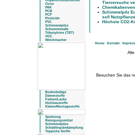
Organochlorpestizide
Tierversuche ve
Ozon
Chemikalienver
PAK
PCB
Schimmelpilz E
PCP
soll Nutzpflanz
Pestizide
Höchste CO2-Ko
PVC
Schimmelpilze
Schwermetalle
Tributylzinn (TBT)
VOC
Weichmacher
·
·
Home
Kontakt
Impres
All
Besuchen Sie das 
Bodenbeläge
Dämmstoffe
Farben/Lacke
Holzbaustoffe
Kleber/Montagestoffe
Spielzeug
Reinigungsmittel
Schimmelpilze
Schädlingsbekämpfung
Teppiche Stoffe