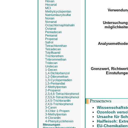
Hexan
Hexanal
MCI
Verwendu
Methylcyclopentan
Natriumlaurylsulfat
Nonan
Nonanal
Untersuchun
Octachlornaphtahalin
möglichkeit
Octanal
Pentadecan
Pentanal
Propenal
Safrol
Analysemethod
Tetrachlorethan
Tetradecan
Tolylfluanid
Trichlorethen
Tribrommethan
Tridecan
Undecan
Grenzwert, Richtwer
1-Decen
Einstufung
1,4-Dichlorbenzol
1,2-Dibromethan
1,3-Cyclopentadien
1,5-Pentandial
2-Methylpentan
2-Propanol
2,3,4,6-Tetrachlorphenol
2,3,5,6-Tetrachlorphenol
2,4,5-Trichloranilin
2,4,6-Trichlorphenol
Wissenschaftst
3-Caren
3-Chlor-1-Propen
Ozonloch versch
3-Methylpentan
Ursache für Sch
4-Cloranilin
Haifleisch: Ext
4-Phenylcyclohexen
Messungen
EU-Chemikalien