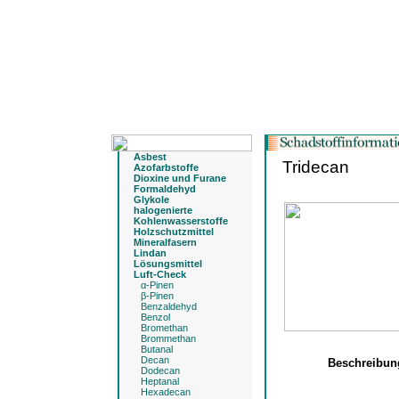
Asbest
Tridecan
Azofarbstoffe
Dioxine und Furane
Formaldehyd
Glykole
halogenierte
Kohlenwasserstoffe
Holzschutzmittel
Mineralfasern
Lindan
Lösungsmittel
Luft-Check
α-Pinen
β-Pinen
Benzaldehyd
Benzol
Bromethan
Brommethan
Butanal
Decan
Beschreibu
Dodecan
Heptanal
Hexadecan