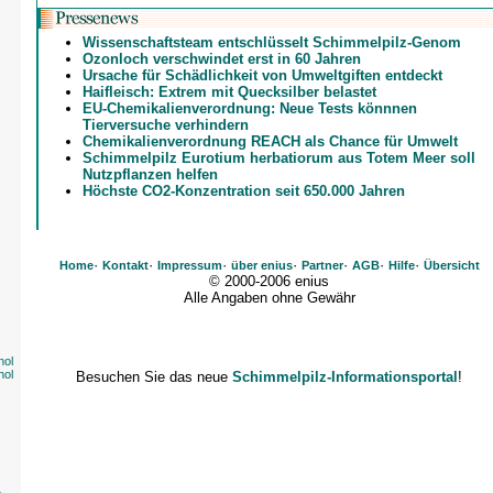
Wissenschaftsteam entschlüsselt Schimmelpilz-Genom
Ozonloch verschwindet erst in 60 Jahren
Ursache für Schädlichkeit von Umweltgiften entdeckt
Haifleisch: Extrem mit Quecksilber belastet
EU-Chemikalienverordnung: Neue Tests könnnen
Tierversuche verhindern
Chemikalienverordnung REACH als Chance für Umwelt
Schimmelpilz Eurotium herbatiorum aus Totem Meer soll
Nutzpflanzen helfen
Höchste CO2-Konzentration seit 650.000 Jahren
·
·
·
·
·
·
·
Home
Kontakt
Impressum
über enius
Partner
AGB
Hilfe
Übersicht
© 2000-2006 enius
Alle Angaben ohne Gewähr
nol
nol
Besuchen Sie das neue
Schimmelpilz-Informationsportal
!