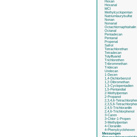
Hexan
Hexanal
MCI
Methylcyclopentan
Natriumlaurylsulfat
Nonan
Nonanal
Octachlornaphtahalin
Octanal
Pentadecan
Pentanal
Propenal
Safrol
Tetrachlorethan
Tetradecan
Tolylfluanid
Trichlorethen
Tribrommethan
Tridecan
Undecan
1-Decen
1,4-Dichlorbenzol
1,2-Dibromethan
1,3-Cyclopentadien
1,5-Pentandial
2-Methylpentan
2-Propanol
2,3,4,6-Tetrachlorphe
2,3,5,6-Tetrachlorphe
2,4,5-Trichloranilin
2,4,6-Trichlorphenol
3-Caren
3-Chlor-1-Propen
3-Methylpentan
4-Cloranilin
4-Phenylcyclohexen
Messungen