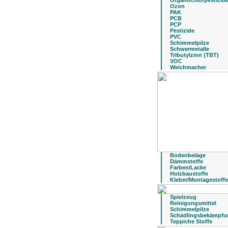
Organochlorpestizid
Ozon
PAK
PCB
PCP
Pestizide
PVC
Schimmelpilze
Schwermetalle
Tributylzinn (TBT)
VOC
Weichmacher
Bodenbeläge
Dämmstoffe
Farben/Lacke
Holzbaustoffe
Kleber/Montagestoffe
Spielzeug
Reinigungsmittel
Schimmelpilze
Schädlingsbekämpfu
Teppiche Stoffe