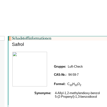
Safrol
Gruppe:
Luft-Check
CAS-Nr.:
94-59-7
Formel:
C
H
O
10
10
2
Synonyme:
4-Allyl-1,2-methylendioxy-benzol
5-(2-Propenyl)-1,3-benzodioxol