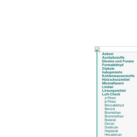
Asbest
Azofarbstoffe
Dioxine und Furane
Formaldehyd
Glykole
halogenierte
Kohlenwasserstoffe
Holzschutzmittel
Mineralfasern
Lindan
Lösungsmittel
Luft-Check
α-Pinen
β-Pinen
Benzaldehyd
Benzol
Bromethan
Brommethan
Butanal
Decan
Dodecan
Heptanal
Hexadecan