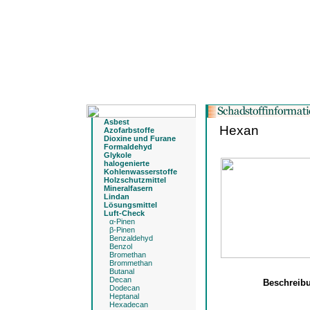
Asbest
Hexan
Azofarbstoffe
Dioxine und Furane
Formaldehyd
Glykole
halogenierte
Kohlenwasserstoffe
Holzschutzmittel
Mineralfasern
Lindan
Lösungsmittel
Luft-Check
α-Pinen
β-Pinen
Benzaldehyd
Benzol
Bromethan
Brommethan
Butanal
Decan
Beschreib
Dodecan
Heptanal
Hexadecan