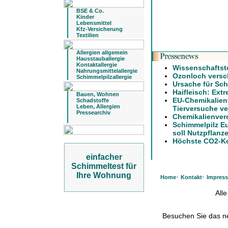
BSE & Co.
Kinder
Lebensmittel
Kfz-Versicherung
Textilien
Allergien allgemein
Hausstauballergie
Kontaktallergie
Wissenschaftst
Nahrungsmittelallergie
Ozonloch versch
Schimmelpilzallergie
Ursache für Sch
Haifleisch: Ext
Bauen, Wohnen
EU-Chemikalien
Schadstoffe
Leben, Allergien
Tierversuche ve
Pressearchiv
Chemikalienver
Schimmelpilz E
soll Nutzpflanz
Höchste CO2-Ko
einfacher
Schimmeltest für
Ihre Wohnung
·
·
Home
Kontakt
Impres
All
Besuchen Sie das 