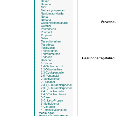
Hexan
Hexanal
MCI
Methylcyclopentan
Natriumlaurylsulfat
Nonan
Nonanal
Verwend
Octachlornaphtahalin
Octanal
Pentadecan
Pentanal
Propenal
Safrol
Tetrachlorethan
Tetradecan
Tolylfluanid
Trichlorethen
Tribrommethan
Tridecan
Gesundheitsgefähr
Undecan
1-Decen
1,4-Dichlorbenzol
1,2-Dibromethan
1,3-Cyclopentadien
1,5-Pentandial
2-Methylpentan
2-Propanol
2,3,4,6-Tetrachlorphenol
2,3,5,6-Tetrachlorphenol
2,4,5-Trichloranilin
2,4,6-Trichlorphenol
3-Caren
3-Chlor-1-Propen
3-Methylpentan
4-Cloranilin
4-Phenylcyclohexen
Messungen