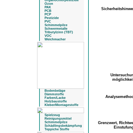
Organochlorpestizide
Ozon
PAK
Sicherheitshinw
PCB
PCP
Pestizide
PVC
Schimmelpilze
Schwermetalle
Tributylzinn (TBT)
VOC
Weichmacher
Untersuchu
möglichke
Bodenbeläge
Dämmstoffe
Analysemetho
Farben/Lacke
Holzbaustoffe
Kleber/Montagestoffe
Spielzeug
Reinigungsmittel
Schimmelpilze
Grenzwert, Richtw
Schädlingsbekämpfung
Einstufu
Teppiche Stoffe