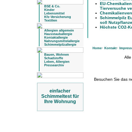
EU-Chemikalien
BSE & Co.
Tierversuche ve
Kinder
Chemikalienver
Lebensmittel
Kfz-Versicherung
Schimmelpilz E
Textilien
soll Nutzpflanz
Höchste CO2-Kon
Allergien allgemein
Hausstauballergie
Kontaktallergie
Nahrungsmittelallergie
Schimmelpilzallergie
·
·
Home
Kontakt
Impres
Bauen, Wohnen
All
Schadstoffe
Leben, Allergien
Pressearchiv
Besuchen Sie das 
einfacher
Schimmeltest für
Ihre Wohnung