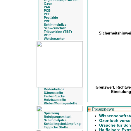
Organochlorpestizide
Ozon
PAK
PCB
PCP
Pestizide
PVC
Schimmelpilze
Schwermetalle
Tributylzinn (TBT)
Sicherheitshinwe
VOC
Weichmacher
Grenzwert, Richtwe
Bodenbeläge
Einstufun
Dämmstoffe
Farben/Lacke
Holzbaustoffe
Kleber/Montagestoffe
Spielzeug
Wissenschaftst
Reinigungsmittel
Ozonloch versch
Schimmelpilze
Schädlingsbekämpfung
Ursache für Sch
Teppiche Stoffe
Haifleisch: Extr