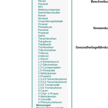
Hexan
Beschreib
Hexanal
MCI
Methylcyclopentan
Natriumlaurylsulfat
Nonan
Nonanal
Octachlornaphtahalin
Octanal
Pentadecan
Verwend
Pentanal
Propenal
Safrol
Tetrachlorethan
Tetradecan
Tolylfluanid
Gesundheitsgefährd
Trichlorethen
Tribrommethan
Tridecan
Undecan
1-Decen
1,4-Dichlorbenzol
1,2-Dibromethan
1,3-Cyclopentadien
1,5-Pentandial
2-Methylpentan
2-Propanol
2,3,4,6-Tetrachlorphenol
2,3,5,6-Tetrachlorphenol
2,4,5-Trichloranilin
2,4,6-Trichlorphenol
3-Caren
3-Chlor-1-Propen
3-Methylpentan
4-Cloranilin
4-Phenylcyclohexen
Messungen