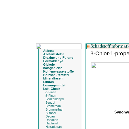
Asbest
3-Chlor-1-prop
Azofarbstoffe
Dioxine und Furane
Formaldehyd
Glykole
halogenierte
Kohlenwasserstoffe
Holzschutzmittel
Mineralfasern
Lindan
Lösungsmittel
Luft-Check
α-Pinen
β-Pinen
Benzaldehyd
Benzol
Bromethan
Brommethan
Synon
Butanal
Decan
Dodecan
Heptanal
Hexadecan